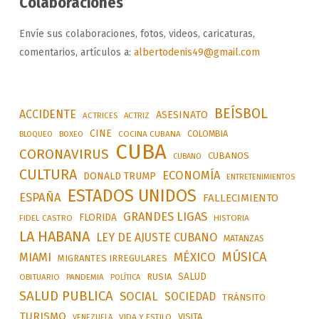
Colaboraciones
Envíe sus colaboraciones, fotos, videos, caricaturas,
comentarios, artículos a:
albertodenis49@gmail.com
BEÍSBOL
ACCIDENTE
ASESINATO
ACTRICES
ACTRIZ
CINE
COLOMBIA
BLOQUEO
BOXEO
COCINA CUBANA
CUBA
CORONAVIRUS
CUBANOS
CUBANO
CULTURA
ECONOMÍA
DONALD TRUMP
ENTRETENIMIENTOS
ESTADOS UNIDOS
ESPAÑA
FALLECIMIENTO
GRANDES LIGAS
FLORIDA
FIDEL CASTRO
HISTORIA
LA HABANA
LEY DE AJUSTE CUBANO
MATANZAS
MÚSICA
MÉXICO
MIAMI
MIGRANTES IRREGULARES
SALUD
RUSIA
OBITUARIO
PANDEMIA
POLÍTICA
SALUD PUBLICA
SOCIAL
SOCIEDAD
TRÁNSITO
TURISMO
VISITA
VIDA Y ESTILO
VENEZUELA