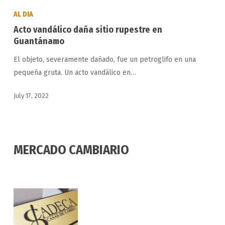
vandálico
AL DIA
daña
Acto vandálico daña sitio rupestre en
sitio
Guantánamo
rupestre
El objeto, severamente dañado, fue un petroglifo en una
en
pequeña gruta. Un acto vandálico en…
Guantánamo
July 17, 2022
MERCADO CAMBIARIO