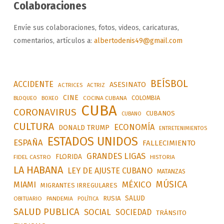
Colaboraciones
Envíe sus colaboraciones, fotos, videos, caricaturas,
comentarios, artículos a:
albertodenis49@gmail.com
BEÍSBOL
ACCIDENTE
ASESINATO
ACTRICES
ACTRIZ
CINE
COLOMBIA
BLOQUEO
BOXEO
COCINA CUBANA
CUBA
CORONAVIRUS
CUBANOS
CUBANO
CULTURA
ECONOMÍA
DONALD TRUMP
ENTRETENIMIENTOS
ESTADOS UNIDOS
ESPAÑA
FALLECIMIENTO
GRANDES LIGAS
FLORIDA
FIDEL CASTRO
HISTORIA
LA HABANA
LEY DE AJUSTE CUBANO
MATANZAS
MÚSICA
MÉXICO
MIAMI
MIGRANTES IRREGULARES
SALUD
RUSIA
OBITUARIO
PANDEMIA
POLÍTICA
SALUD PUBLICA
SOCIAL
SOCIEDAD
TRÁNSITO