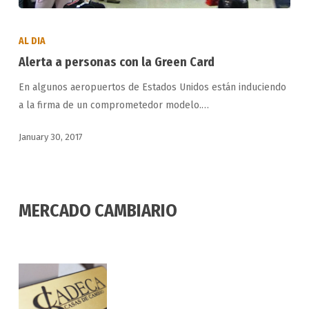
Alerta
a
AL DIA
personas
Alerta a personas con la Green Card
con
En algunos aeropuertos de Estados Unidos están induciendo
la
a la firma de un comprometedor modelo.…
Green
Card
January 30, 2017
MERCADO CAMBIARIO