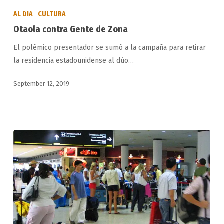
contra
AL DIA
CULTURA
Gente
Otaola contra Gente de Zona
de
El polémico presentador se sumó a la campaña para retirar
Zona
la residencia estadounidense al dúo…
September 12, 2019