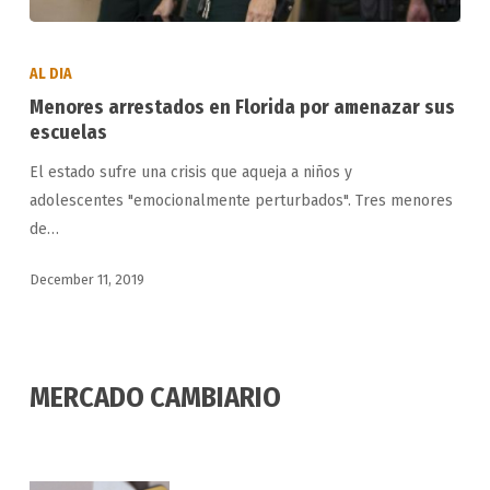
Menores
arrestados
AL DIA
en
Menores arrestados en Florida por amenazar sus
Florida
escuelas
por
El estado sufre una crisis que aqueja a niños y
amenazar
adolescentes "emocionalmente perturbados". Tres menores
sus
de…
escuelas
December 11, 2019
MERCADO CAMBIARIO