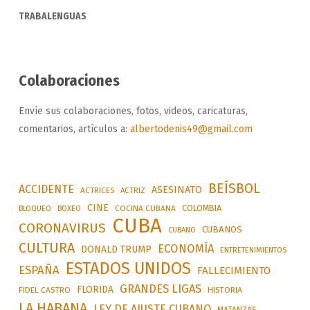
TRABALENGUAS
Colaboraciones
Envíe sus colaboraciones, fotos, videos, caricaturas,
comentarios, artículos a:
albertodenis49@gmail.com
BEÍSBOL
ACCIDENTE
ASESINATO
ACTRICES
ACTRIZ
CINE
COLOMBIA
BLOQUEO
BOXEO
COCINA CUBANA
CUBA
CORONAVIRUS
CUBANOS
CUBANO
CULTURA
ECONOMÍA
DONALD TRUMP
ENTRETENIMIENTOS
ESTADOS UNIDOS
ESPAÑA
FALLECIMIENTO
GRANDES LIGAS
FLORIDA
FIDEL CASTRO
HISTORIA
LA HABANA
LEY DE AJUSTE CUBANO
MATANZAS