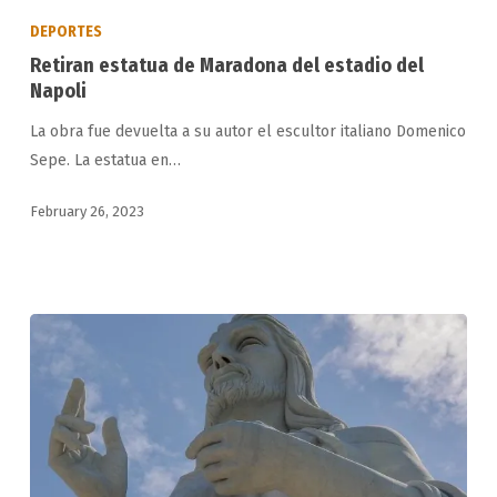
estatua
DEPORTES
de
Retiran estatua de Maradona del estadio del
Maradona
Napoli
del
La obra fue devuelta a su autor el escultor italiano Domenico
estadio
Sepe. La estatua en…
del
Napoli
February 26, 2023