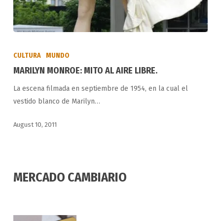
MARILYN
MONROE:
CULTURA
MUNDO
MITO
MARILYN MONROE: MITO AL AIRE LIBRE.
AL
La escena filmada en septiembre de 1954, en la cual el
AIRE
vestido blanco de Marilyn…
LIBRE.
August 10, 2011
MERCADO CAMBIARIO