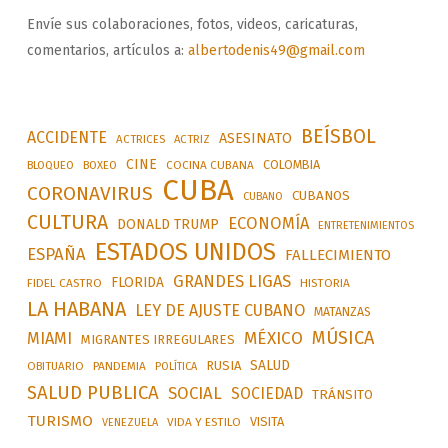
Envíe sus colaboraciones, fotos, videos, caricaturas,
comentarios, artículos a:
albertodenis49@gmail.com
BEÍSBOL
ACCIDENTE
ASESINATO
ACTRICES
ACTRIZ
CINE
COLOMBIA
BLOQUEO
BOXEO
COCINA CUBANA
CUBA
CORONAVIRUS
CUBANOS
CUBANO
CULTURA
ECONOMÍA
DONALD TRUMP
ENTRETENIMIENTOS
ESTADOS UNIDOS
ESPAÑA
FALLECIMIENTO
GRANDES LIGAS
FLORIDA
FIDEL CASTRO
HISTORIA
LA HABANA
LEY DE AJUSTE CUBANO
MATANZAS
MÚSICA
MÉXICO
MIAMI
MIGRANTES IRREGULARES
SALUD
RUSIA
OBITUARIO
PANDEMIA
POLÍTICA
SALUD PUBLICA
SOCIAL
SOCIEDAD
TRÁNSITO
TURISMO
VISITA
VIDA Y ESTILO
VENEZUELA