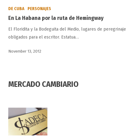
La
DE CUBA
PERSONAJES
Habana
En La Habana por la ruta de Hemingway
por
El Floridita y la Bodeguita del Medio, lugares de peregrinaje
la
obligados para el escritor. Estatua…
ruta
de
November 13, 2012
Hemingway
MERCADO CAMBIARIO