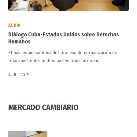
Diálogo
Cuba-
AL DIA
Estados
Diálogo Cuba-Estados Unidos sobre Derechos
Unidos
Humanos
sobre
El más espinoso tema del proceso de normalización de
Derechos
relaciones entre ambos países transcurrió en…
Humanos
April 1, 2015
MERCADO CAMBIARIO