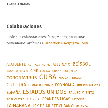
TRABALENGUAS
Colaboraciones
Envíe sus colaboraciones, fotos, videos, caricaturas,
comentarios, artículos a:
albertodenis49@gmail.com
BEÍSBOL
ACCIDENTE
ASESINATO
ACTRICES
ACTRIZ
CINE
COLOMBIA
BLOQUEO
BOXEO
COCINA CUBANA
CUBA
CORONAVIRUS
CUBANOS
CUBANO
CULTURA
ECONOMÍA
DONALD TRUMP
ENTRETENIMIENTOS
ESTADOS UNIDOS
ESPAÑA
FALLECIMIENTO
GRANDES LIGAS
FLORIDA
FIDEL CASTRO
HISTORIA
LA HABANA
LEY DE AJUSTE CUBANO
MATANZAS