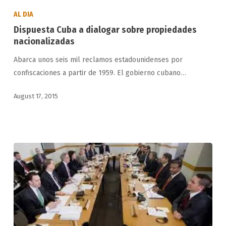
Cuba
AL DIA
a
Dispuesta Cuba a dialogar sobre propiedades
dialogar
nacionalizadas
sobre
Abarca unos seis mil reclamos estadounidenses por
propiedades
confiscaciones a partir de 1959. El gobierno cubano…
nacionalizadas
August 17, 2015