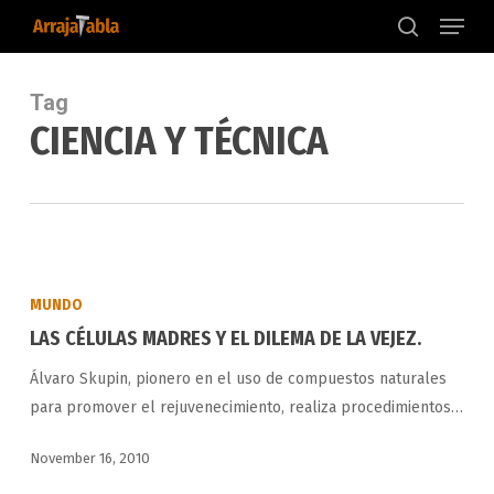
Menu
Skip
to
search
main
content
Tag
CIENCIA Y TÉCNICA
LAS
CÉLULAS
MUNDO
MADRES
LAS CÉLULAS MADRES Y EL DILEMA DE LA VEJEZ.
Y
Álvaro Skupin, pionero en el uso de compuestos naturales
EL
para promover el rejuvenecimiento, realiza procedimientos…
DILEMA
DE
November 16, 2010
LA