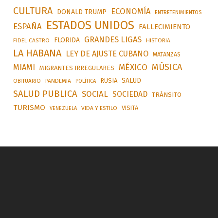
CULTURA
ECONOMÍA
DONALD TRUMP
ENTRETENIMIENTOS
ESTADOS UNIDOS
ESPAÑA
FALLECIMIENTO
GRANDES LIGAS
FLORIDA
FIDEL CASTRO
HISTORIA
LA HABANA
LEY DE AJUSTE CUBANO
MATANZAS
MÚSICA
MÉXICO
MIAMI
MIGRANTES IRREGULARES
SALUD
RUSIA
OBITUARIO
PANDEMIA
POLÍTICA
SALUD PUBLICA
SOCIAL
SOCIEDAD
TRÁNSITO
TURISMO
VISITA
VIDA Y ESTILO
VENEZUELA