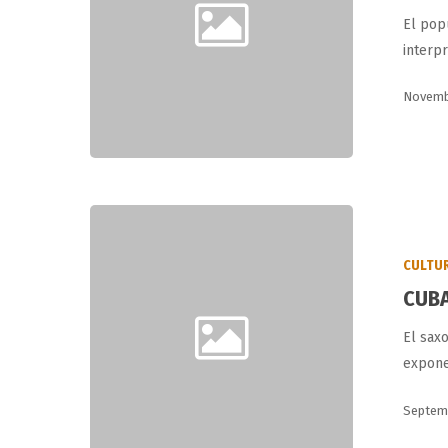
2011.
El pop
interp
Novembe
CUBANOS
POR
Hit enter to search or ESC to close
CULTU
EL
CUBA
LATIN
GRAMMY.
El saxo
expon
Septemb