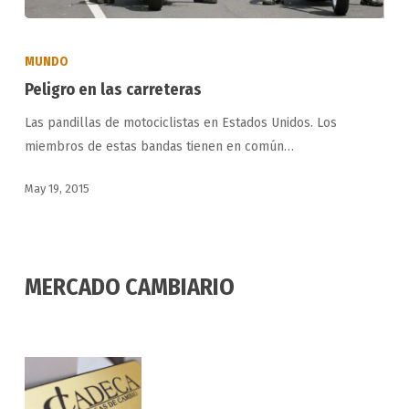
Peligro
en
MUNDO
las
Peligro en las carreteras
carreteras
Las pandillas de motociclistas en Estados Unidos. Los
miembros de estas bandas tienen en común…
May 19, 2015
MERCADO CAMBIARIO