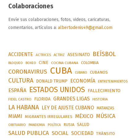
Colaboraciones
Envíe sus colaboraciones, fotos, videos, caricaturas,
comentarios, artículos a:
albertodenis49@gmail.com
BEÍSBOL
ACCIDENTE
ASESINATO
ACTRICES
ACTRIZ
CINE
COLOMBIA
BLOQUEO
BOXEO
COCINA CUBANA
CUBA
CORONAVIRUS
CUBANOS
CUBANO
CULTURA
ECONOMÍA
DONALD TRUMP
ENTRETENIMIENTOS
ESTADOS UNIDOS
ESPAÑA
FALLECIMIENTO
GRANDES LIGAS
FLORIDA
FIDEL CASTRO
HISTORIA
LA HABANA
LEY DE AJUSTE CUBANO
MATANZAS
MÚSICA
MÉXICO
MIAMI
MIGRANTES IRREGULARES
SALUD
RUSIA
OBITUARIO
PANDEMIA
POLÍTICA
SALUD PUBLICA
SOCIAL
SOCIEDAD
TRÁNSITO