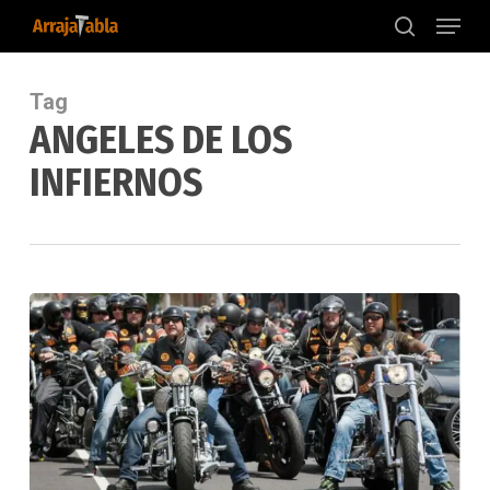
Menu
Skip
to
search
main
content
Tag
ANGELES DE LOS
INFIERNOS