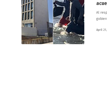
Cuba
acue
reanudar
Al res
acuerdos
gobier
migratorios
April 21
Hit enter to search or ESC to close