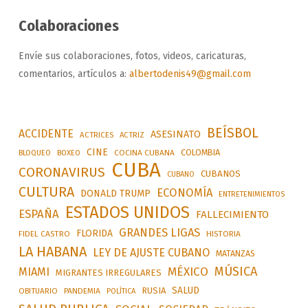
Colaboraciones
Envíe sus colaboraciones, fotos, videos, caricaturas,
comentarios, artículos a:
albertodenis49@gmail.com
BEÍSBOL
ACCIDENTE
ASESINATO
ACTRICES
ACTRIZ
CINE
COLOMBIA
BLOQUEO
BOXEO
COCINA CUBANA
CUBA
CORONAVIRUS
CUBANOS
CUBANO
CULTURA
ECONOMÍA
DONALD TRUMP
ENTRETENIMIENTOS
ESTADOS UNIDOS
ESPAÑA
FALLECIMIENTO
GRANDES LIGAS
FLORIDA
FIDEL CASTRO
HISTORIA
LA HABANA
LEY DE AJUSTE CUBANO
MATANZAS
MÚSICA
MÉXICO
MIAMI
MIGRANTES IRREGULARES
SALUD
RUSIA
OBITUARIO
PANDEMIA
POLÍTICA