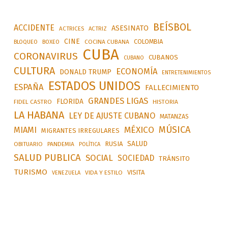
BEÍSBOL
ACCIDENTE
ASESINATO
ACTRICES
ACTRIZ
CINE
COLOMBIA
BLOQUEO
BOXEO
COCINA CUBANA
CUBA
CORONAVIRUS
CUBANOS
CUBANO
CULTURA
ECONOMÍA
DONALD TRUMP
ENTRETENIMIENTOS
ESTADOS UNIDOS
ESPAÑA
FALLECIMIENTO
GRANDES LIGAS
FLORIDA
FIDEL CASTRO
HISTORIA
LA HABANA
LEY DE AJUSTE CUBANO
MATANZAS
MÚSICA
MÉXICO
MIAMI
MIGRANTES IRREGULARES
SALUD
RUSIA
OBITUARIO
PANDEMIA
POLÍTICA
SALUD PUBLICA
SOCIAL
SOCIEDAD
TRÁNSITO
TURISMO
VISITA
VIDA Y ESTILO
VENEZUELA