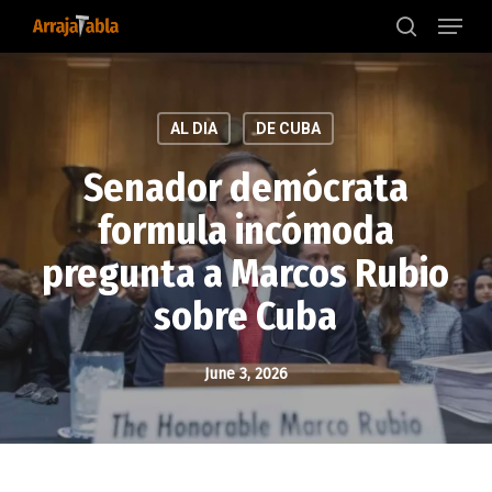
Menu
Skip
to
search
main
content
AL DIA
DE CUBA
Senador demócrata
formula incómoda
pregunta a Marcos Rubio
sobre Cuba
June 3, 2026