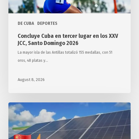
Santo
Domingo
DE CUBA
DEPORTES
2026
Concluye Cuba en tercer lugar en los XXV
JCC, Santo Domingo 2026
La mayor isla de las Antillas totalizó 155 medallas, con 51
oros, 48 platas y…
August 8, 2026
Arriba
a
Cuba
segundo
donativo