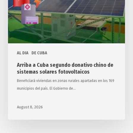
chino
de
sistemas
solares
fotovoltaicos
AL DIA
DE CUBA
Arriba a Cuba segundo donativo chino de
sistemas solares fotovoltaicos
Beneficiará viviendas en zonas rurales apartadas en los 169
municipios del país. El Gobierno de…
August 8, 2026