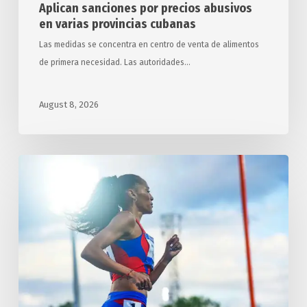
Aplican sanciones por precios abusivos
en varias provincias cubanas
Las medidas se concentra en centro de venta de alimentos
de primera necesidad. Las autoridades…
August 8, 2026
Concluye
Cuba
en
tercer
lugar
en
los
XXV
JCC,