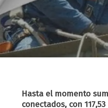
Hasta el momento suma
Hit enter to search or ESC to close
conectados, con 117,53