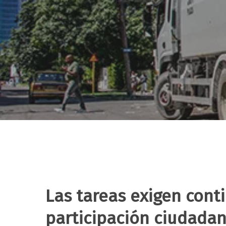
Las tareas exigen cont
Hit enter to search or ESC to close
participación ciudadan