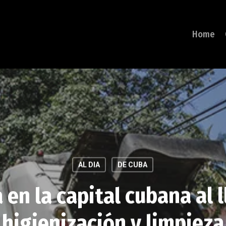
Home
AL DIA
DE CUBA
 en la capital cubana al 
higienización y limpieza