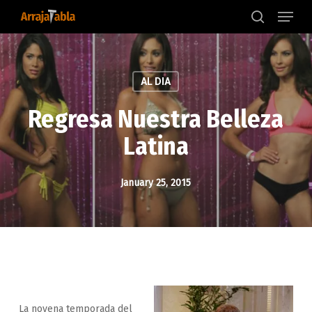
Menu
Skip
to
search
main
content
AL DIA
Regresa Nuestra Belleza
Latina
January 25, 2015
La novena temporada del