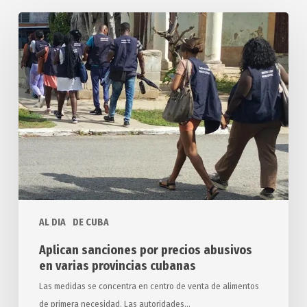
Aplican
sanciones
por
precios
abusivos
en
varias
provincias
cubanas
AL DIA
DE CUBA
Aplican sanciones por precios abusivos
en varias provincias cubanas
Las medidas se concentra en centro de venta de alimentos
de primera necesidad. Las autoridades…