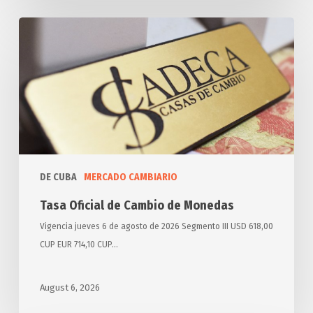
Tasa
Oficial
de
Cambio
de
Monedas
DE CUBA
MERCADO CAMBIARIO
Tasa Oficial de Cambio de Monedas
Vigencia jueves 6 de agosto de 2026 Segmento III USD 618,00
CUP EUR 714,10 CUP…
August 6, 2026