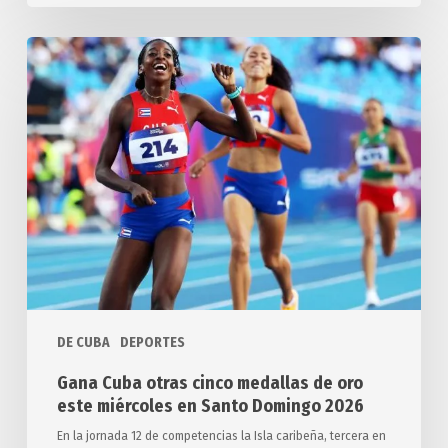
Gana
Cuba
otras
cinco
medallas
de
oro
este
miércoles
en
Santo
Domingo
DE CUBA
DEPORTES
2026
Gana Cuba otras cinco medallas de oro
este miércoles en Santo Domingo 2026
En la jornada 12 de competencias la Isla caribeña, tercera en