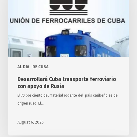
ferroviario
con
apoyo
de
Rusia
AL DIA
DE CUBA
Desarrollará Cuba transporte ferroviario
con apoyo de Rusia
El 70 por ciento del material rodante del país caribeño es de
origen ruso. El…
August 6, 2026