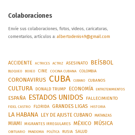
Colaboraciones
Envíe sus colaboraciones, fotos, videos, caricaturas,
comentarios, artículos a:
albertodenis49@gmail.com
BEÍSBOL
ACCIDENTE
ASESINATO
ACTRICES
ACTRIZ
CINE
COLOMBIA
BLOQUEO
BOXEO
COCINA CUBANA
CUBA
CORONAVIRUS
CUBANOS
CUBANO
CULTURA
ECONOMÍA
DONALD TRUMP
ENTRETENIMIENTOS
ESTADOS UNIDOS
ESPAÑA
FALLECIMIENTO
GRANDES LIGAS
FLORIDA
FIDEL CASTRO
HISTORIA
LA HABANA
LEY DE AJUSTE CUBANO
MATANZAS
MÚSICA
MÉXICO
MIAMI
MIGRANTES IRREGULARES
SALUD
RUSIA
OBITUARIO
PANDEMIA
POLÍTICA