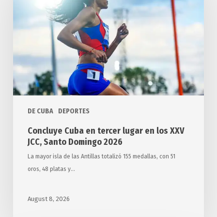
tercer
lugar
en
los
XXV
JCC,
Santo
Domingo
DE CUBA
DEPORTES
2026
Concluye Cuba en tercer lugar en los XXV
JCC, Santo Domingo 2026
La mayor isla de las Antillas totalizó 155 medallas, con 51
oros, 48 platas y…
August 8, 2026