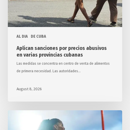
provincias
cubanas
AL DIA
DE CUBA
Aplican sanciones por precios abusivos
en varias provincias cubanas
Las medidas se concentra en centro de venta de alimentos
de primera necesidad. Las autoridades…
August 8, 2026
Concluye
Cuba
en