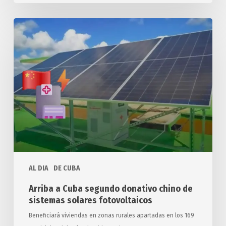
Arriba
a
Cuba
segundo
donativo
chino
de
sistemas
solares
fotovoltaicos
AL DIA
DE CUBA
Arriba a Cuba segundo donativo chino de
sistemas solares fotovoltaicos
Beneficiará viviendas en zonas rurales apartadas en los 169