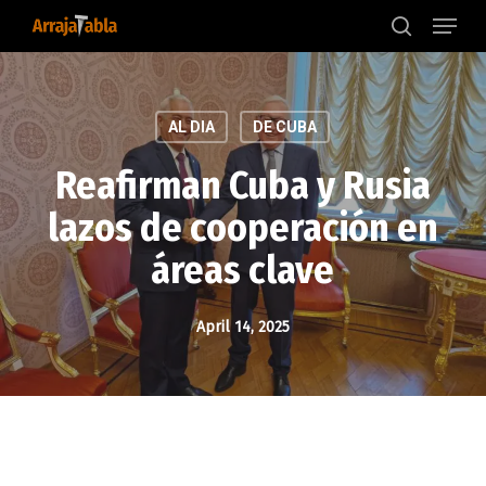
Menu
Skip
to
search
main
content
AL DIA
DE CUBA
Reafirman Cuba y Rusia
lazos de cooperación en
áreas clave
April 14, 2025