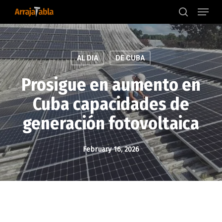
Menu
Skip
to
search
main
content
AL DIA
DE CUBA
Prosigue en aumento en
Cuba capacidades de
generación fotovoltaica
February 16, 2026