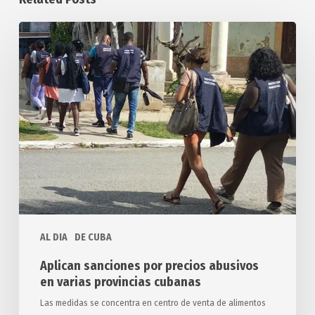
Aplican
sanciones
por
precios
abusivos
en
varias
provincias
cubanas
AL DIA
DE CUBA
Aplican sanciones por precios abusivos
en varias provincias cubanas
Las medidas se concentra en centro de venta de alimentos