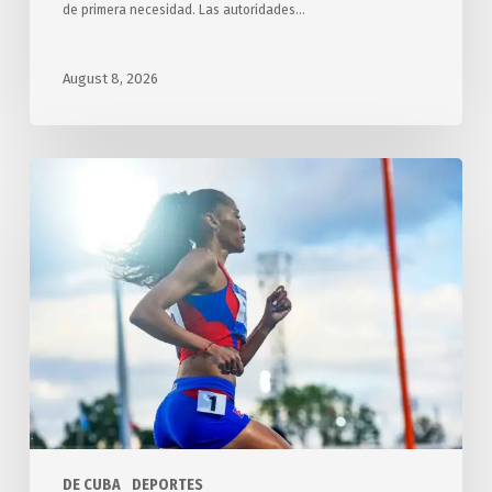
de primera necesidad. Las autoridades…
August 8, 2026
Concluye
Cuba
en
tercer
lugar
en
los
XXV
JCC,
Santo
Domingo
DE CUBA
DEPORTES
2026