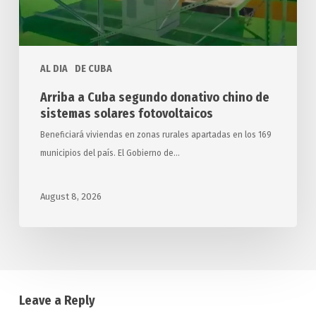
solares
fotovoltaicos
AL DIA
DE CUBA
Arriba a Cuba segundo donativo chino de
sistemas solares fotovoltaicos
Beneficiará viviendas en zonas rurales apartadas en los 169
municipios del país. El Gobierno de…
August 8, 2026
Leave a Reply