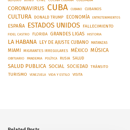
BLOQUEO
BOXEO
COCINA CUBANA
CUBA
CORONAVIRUS
CUBANOS
CUBANO
CULTURA
ECONOMÍA
DONALD TRUMP
ENTRETENIMIENTOS
ESTADOS UNIDOS
ESPAÑA
FALLECIMIENTO
GRANDES LIGAS
FLORIDA
FIDEL CASTRO
HISTORIA
LA HABANA
LEY DE AJUSTE CUBANO
MATANZAS
MÚSICA
MÉXICO
MIAMI
MIGRANTES IRREGULARES
SALUD
RUSIA
OBITUARIO
PANDEMIA
POLÍTICA
SALUD PUBLICA
SOCIAL
SOCIEDAD
TRÁNSITO
TURISMO
VISITA
VIDA Y ESTILO
VENEZUELA
Related Posts