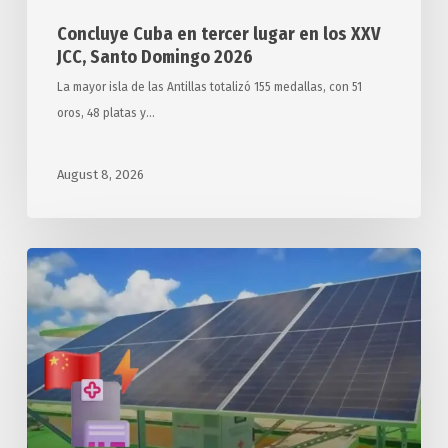
Concluye Cuba en tercer lugar en los XXV
JCC, Santo Domingo 2026
La mayor isla de las Antillas totalizó 155 medallas, con 51
oros, 48 platas y…
August 8, 2026
Arriba
a
Cuba
segundo
donativo
chino
de
sistemas