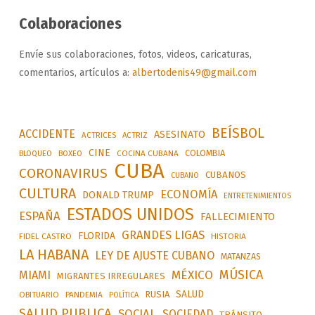
Colaboraciones
Envíe sus colaboraciones, fotos, videos, caricaturas,
comentarios, artículos a:
albertodenis49@gmail.com
BEÍSBOL
ACCIDENTE
ASESINATO
ACTRICES
ACTRIZ
CINE
COLOMBIA
BLOQUEO
BOXEO
COCINA CUBANA
CUBA
CORONAVIRUS
CUBANOS
CUBANO
CULTURA
ECONOMÍA
DONALD TRUMP
ENTRETENIMIENTOS
ESTADOS UNIDOS
ESPAÑA
FALLECIMIENTO
GRANDES LIGAS
FLORIDA
FIDEL CASTRO
HISTORIA
LA HABANA
LEY DE AJUSTE CUBANO
MATANZAS
MÚSICA
MÉXICO
MIAMI
MIGRANTES IRREGULARES
SALUD
RUSIA
OBITUARIO
PANDEMIA
POLÍTICA
SALUD PUBLICA
SOCIAL
SOCIEDAD
TRÁNSITO