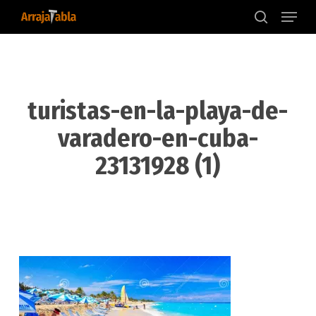
Menu
Skip
to
search
main
content
turistas-en-la-playa-de-
varadero-en-cuba-
23131928 (1)