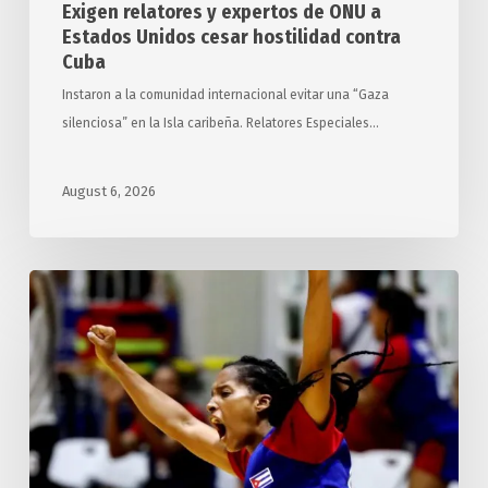
Exigen relatores y expertos de ONU a
Estados Unidos cesar hostilidad contra
Cuba
Instaron a la comunidad internacional evitar una “Gaza
silenciosa” en la Isla caribeña. Relatores Especiales…
August 6, 2026
Suma
Cuba
42
preseas
de
oro
en
los