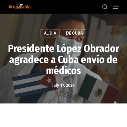
Menu
Skip
to
search
main
content
AL DIA
DE CUBA
Presidente López Obrador
agradece a Cuba envío de
médicos
July 17, 2024