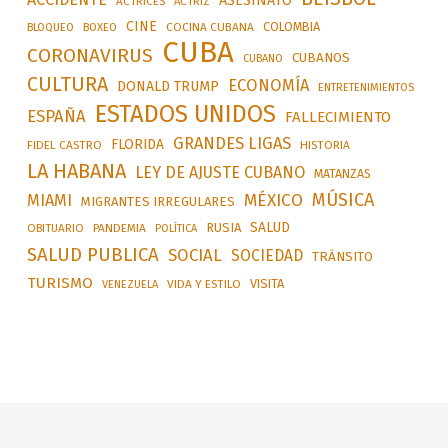
ASESINATO
ACTRICES
ACTRIZ
CINE
COLOMBIA
BLOQUEO
BOXEO
COCINA CUBANA
CUBA
CORONAVIRUS
CUBANOS
CUBANO
CULTURA
ECONOMÍA
DONALD TRUMP
ENTRETENIMIENTOS
ESTADOS UNIDOS
ESPAÑA
FALLECIMIENTO
GRANDES LIGAS
FLORIDA
FIDEL CASTRO
HISTORIA
LA HABANA
LEY DE AJUSTE CUBANO
MATANZAS
MÚSICA
MÉXICO
MIAMI
MIGRANTES IRREGULARES
SALUD
RUSIA
OBITUARIO
PANDEMIA
POLÍTICA
SALUD PUBLICA
SOCIAL
SOCIEDAD
TRÁNSITO
TURISMO
VISITA
VIDA Y ESTILO
VENEZUELA