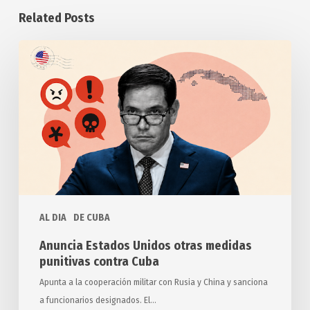
Related Posts
Anuncia
Estados
Unidos
otras
medidas
punitivas
contra
Cuba
AL DIA
DE CUBA
Anuncia Estados Unidos otras medidas
punitivas contra Cuba
Apunta a la cooperación militar con Rusia y China y sanciona
a funcionarios designados. El…