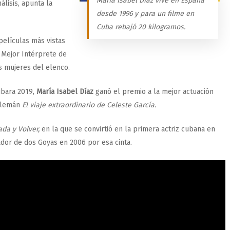
Maria Isabel Diaz vive en España
álisis, apunta la
desde 1996 y para un filme en
Cuba rebajó 20 kilogramos.
películas más vistas
 Mejor Intérprete de
as mujeres del elenco.
ibara 2019,
María Isabel Díaz
ganó el premio a la mejor actuación
-alemán
El viaje extraordinario de Celeste García.
ada y
Volver,
en la que se convirtió en la primera actriz cubana en
dor de dos Goyas en 2006 por esa cinta.