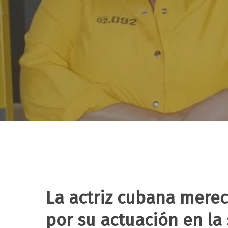
La actriz cubana merec
Hit enter to search or ESC to close
por su actuación en la s