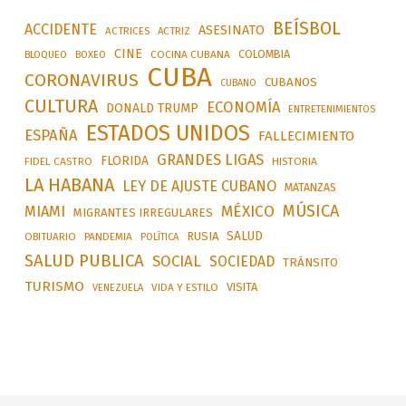
BEÍSBOL
ACCIDENTE
ASESINATO
ACTRICES
ACTRIZ
CINE
COLOMBIA
BLOQUEO
BOXEO
COCINA CUBANA
CUBA
CORONAVIRUS
CUBANOS
CUBANO
CULTURA
ECONOMÍA
DONALD TRUMP
ENTRETENIMIENTOS
ESTADOS UNIDOS
ESPAÑA
FALLECIMIENTO
GRANDES LIGAS
FLORIDA
FIDEL CASTRO
HISTORIA
LA HABANA
LEY DE AJUSTE CUBANO
MATANZAS
MÚSICA
MÉXICO
MIAMI
MIGRANTES IRREGULARES
SALUD
RUSIA
OBITUARIO
PANDEMIA
POLÍTICA
SALUD PUBLICA
SOCIAL
SOCIEDAD
TRÁNSITO
TURISMO
VISITA
VIDA Y ESTILO
VENEZUELA