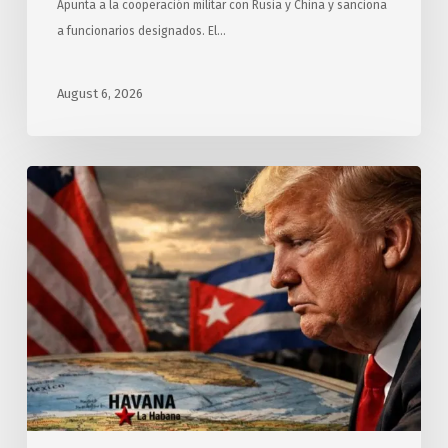
Apunta a la cooperación militar con Rusia y China y sanciona
a funcionarios designados. El…
August 6, 2026
Exigen
relatores
y
expertos
de
ONU
a
Estados
Unidos
cesar
hostilidad