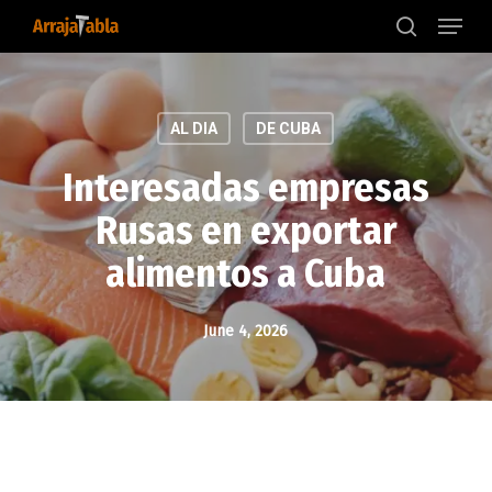
Menu
Skip
to
search
main
content
AL DIA
DE CUBA
Interesadas empresas
Rusas en exportar
alimentos a Cuba
June 4, 2026