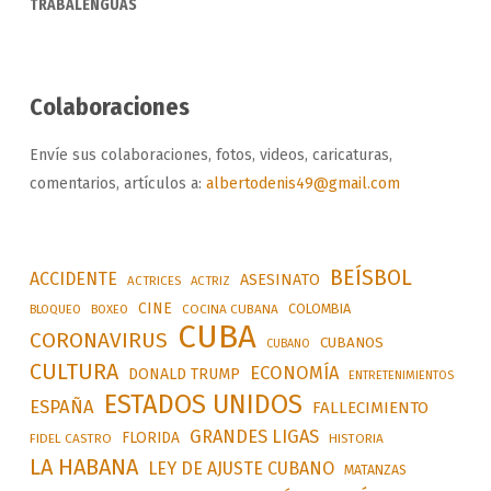
TRABALENGUAS
Colaboraciones
Envíe sus colaboraciones, fotos, videos, caricaturas,
comentarios, artículos a:
albertodenis49@gmail.com
BEÍSBOL
ACCIDENTE
ASESINATO
ACTRICES
ACTRIZ
CINE
COLOMBIA
BLOQUEO
BOXEO
COCINA CUBANA
CUBA
CORONAVIRUS
CUBANOS
CUBANO
CULTURA
ECONOMÍA
DONALD TRUMP
ENTRETENIMIENTOS
ESTADOS UNIDOS
ESPAÑA
FALLECIMIENTO
GRANDES LIGAS
FLORIDA
FIDEL CASTRO
HISTORIA
LA HABANA
LEY DE AJUSTE CUBANO
MATANZAS