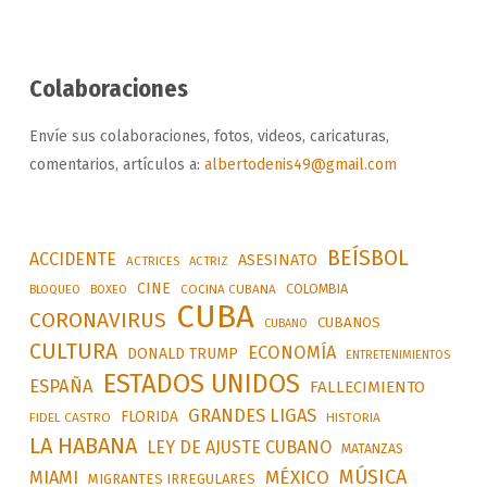
Colaboraciones
Envíe sus colaboraciones, fotos, videos, caricaturas,
comentarios, artículos a:
albertodenis49@gmail.com
BEÍSBOL
ACCIDENTE
ASESINATO
ACTRICES
ACTRIZ
CINE
COLOMBIA
BLOQUEO
BOXEO
COCINA CUBANA
CUBA
CORONAVIRUS
CUBANOS
CUBANO
CULTURA
ECONOMÍA
DONALD TRUMP
ENTRETENIMIENTOS
ESTADOS UNIDOS
ESPAÑA
FALLECIMIENTO
GRANDES LIGAS
FLORIDA
FIDEL CASTRO
HISTORIA
LA HABANA
LEY DE AJUSTE CUBANO
MATANZAS
MÚSICA
MÉXICO
MIAMI
MIGRANTES IRREGULARES