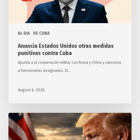
contra
Cuba
AL DIA
DE CUBA
Anuncia Estados Unidos otras medidas
punitivas contra Cuba
Apunta a la cooperación militar con Rusia y China y sanciona
a funcionarios designados. El…
August 6, 2026
Exigen
relatores
y