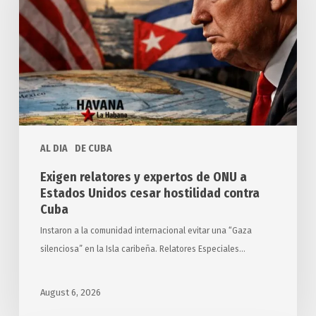
expertos
de
ONU
a
Estados
Unidos
cesar
hostilidad
AL DIA
DE CUBA
contra
Cuba
Exigen relatores y expertos de ONU a
Estados Unidos cesar hostilidad contra
Cuba
Instaron a la comunidad internacional evitar una “Gaza
silenciosa” en la Isla caribeña. Relatores Especiales…
August 6, 2026