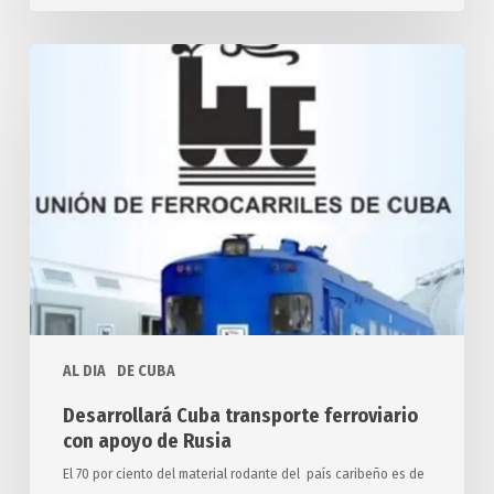
Desarrollará
Cuba
transporte
ferroviario
con
apoyo
de
Rusia
AL DIA
DE CUBA
Desarrollará Cuba transporte ferroviario
con apoyo de Rusia
El 70 por ciento del material rodante del país caribeño es de