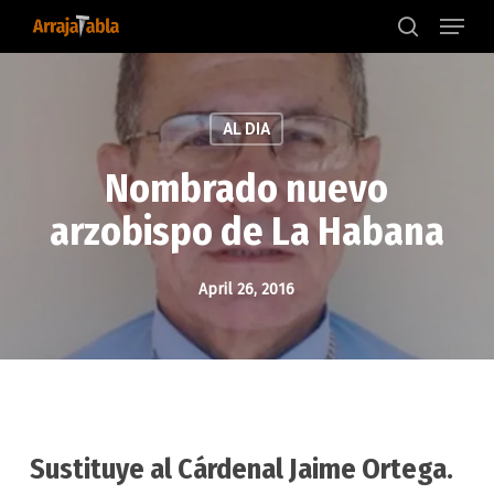
Menu
Skip
to
search
main
content
AL DIA
Nombrado nuevo
arzobispo de La Habana
April 26, 2016
Sustituye al Cárdenal Jaime Ortega.