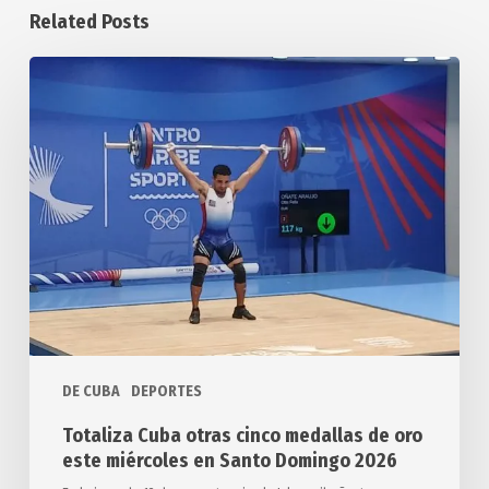
Related Posts
Totaliza
Cuba
otras
cinco
medallas
de
oro
este
miércoles
en
Santo
Domingo
DE CUBA
DEPORTES
2026
Totaliza Cuba otras cinco medallas de oro
este miércoles en Santo Domingo 2026