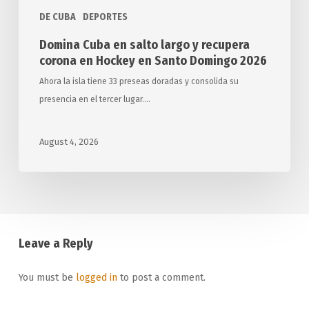
en
DE CUBA
DEPORTES
Santo
Domingo
Domina Cuba en salto largo y recupera
2026
corona en Hockey en Santo Domingo 2026
Ahora la isla tiene 33 preseas doradas y consolida su
presencia en el tercer lugar.…
August 4, 2026
Leave a Reply
You must be
logged in
to post a comment.