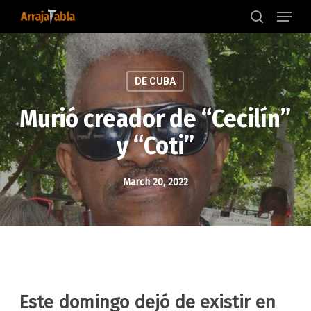
Menu
Skip
to
search
main
content
DE CUBA
Murió creador de “Cecilín”
y “Coti”
March 20, 2022
Este domingo dejó de existir en