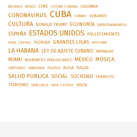
CINE
COLOMBIA
BLOQUEO
BOXEO
COCINA CUBANA
CUBA
CORONAVIRUS
CUBANOS
CUBANO
CULTURA
ECONOMÍA
DONALD TRUMP
ENTRETENIMIENTOS
ESTADOS UNIDOS
ESPAÑA
FALLECIMIENTO
GRANDES LIGAS
FLORIDA
FIDEL CASTRO
HISTORIA
LA HABANA
LEY DE AJUSTE CUBANO
MATANZAS
MÚSICA
MÉXICO
MIAMI
MIGRANTES IRREGULARES
SALUD
RUSIA
OBITUARIO
PANDEMIA
POLÍTICA
SALUD PUBLICA
SOCIAL
SOCIEDAD
TRÁNSITO
TURISMO
VISITA
VIDA Y ESTILO
VENEZUELA