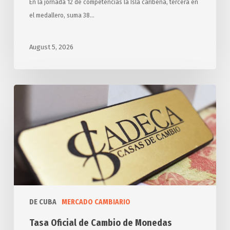
En la jornada 12 de competencias la Isla caribeña, tercera en
el medallero, suma 38…
August 5, 2026
Tasa
Oficial
de
Cambio
de
Monedas
DE CUBA
MERCADO CAMBIARIO
Tasa Oficial de Cambio de Monedas