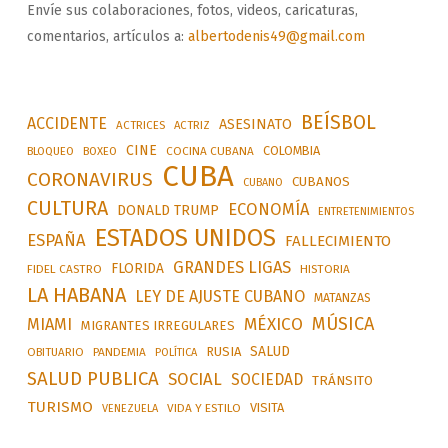
Envíe sus colaboraciones, fotos, videos, caricaturas,
comentarios, artículos a:
albertodenis49@gmail.com
BEÍSBOL
ACCIDENTE
ASESINATO
ACTRICES
ACTRIZ
CINE
COLOMBIA
BLOQUEO
BOXEO
COCINA CUBANA
CUBA
CORONAVIRUS
CUBANOS
CUBANO
CULTURA
ECONOMÍA
DONALD TRUMP
ENTRETENIMIENTOS
ESTADOS UNIDOS
ESPAÑA
FALLECIMIENTO
GRANDES LIGAS
FLORIDA
FIDEL CASTRO
HISTORIA
LA HABANA
LEY DE AJUSTE CUBANO
MATANZAS
MÚSICA
MÉXICO
MIAMI
MIGRANTES IRREGULARES
SALUD
RUSIA
OBITUARIO
PANDEMIA
POLÍTICA
SALUD PUBLICA
SOCIAL
SOCIEDAD
TRÁNSITO
TURISMO
VISITA
VIDA Y ESTILO
VENEZUELA