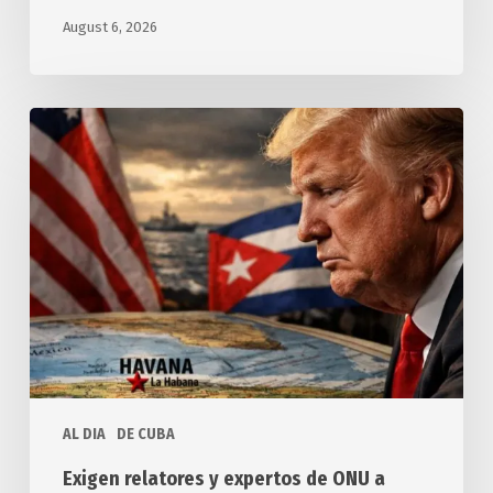
August 6, 2026
Exigen
relatores
y
expertos
de
ONU
a
Estados
Unidos
cesar
hostilidad
AL DIA
DE CUBA
contra
Cuba
Exigen relatores y expertos de ONU a