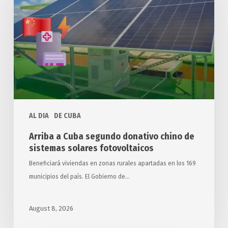
segundo
donativo
chino
de
sistemas
solares
fotovoltaicos
AL DIA
DE CUBA
Arriba a Cuba segundo donativo chino de
sistemas solares fotovoltaicos
Beneficiará viviendas en zonas rurales apartadas en los 169
municipios del país. El Gobierno de…
August 8, 2026