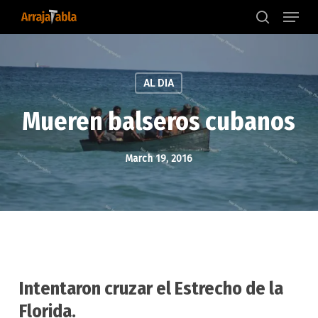
Menu
Skip
to
search
main
content
AL DIA
Mueren balseros cubanos
March 19, 2016
Intentaron cruzar el Estrecho de la
Florida.