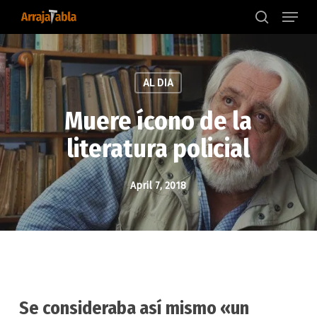
Menu
Skip
to
search
main
content
AL DIA
Muere ícono de la
literatura policial
April 7, 2018
Se consideraba así mismo «un