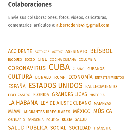
Colaboraciones
Envíe sus colaboraciones, fotos, videos, caricaturas,
comentarios, artículos a:
albertodenis49@gmail.com
BEÍSBOL
ACCIDENTE
ASESINATO
ACTRICES
ACTRIZ
CINE
COLOMBIA
BLOQUEO
BOXEO
COCINA CUBANA
CUBA
CORONAVIRUS
CUBANOS
CUBANO
CULTURA
ECONOMÍA
DONALD TRUMP
ENTRETENIMIENTOS
ESTADOS UNIDOS
ESPAÑA
FALLECIMIENTO
GRANDES LIGAS
FLORIDA
FIDEL CASTRO
HISTORIA
LA HABANA
LEY DE AJUSTE CUBANO
MATANZAS
MÚSICA
MÉXICO
MIAMI
MIGRANTES IRREGULARES
SALUD
RUSIA
OBITUARIO
PANDEMIA
POLÍTICA
SALUD PUBLICA
SOCIAL
SOCIEDAD
TRÁNSITO