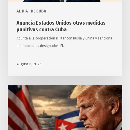
AL DIA
DE CUBA
Anuncia Estados Unidos otras medidas
punitivas contra Cuba
Apunta a la cooperación militar con Rusia y China y sanciona
a funcionarios designados. El…
August 6, 2026
Exigen
relatores
y
expertos
de
ONU