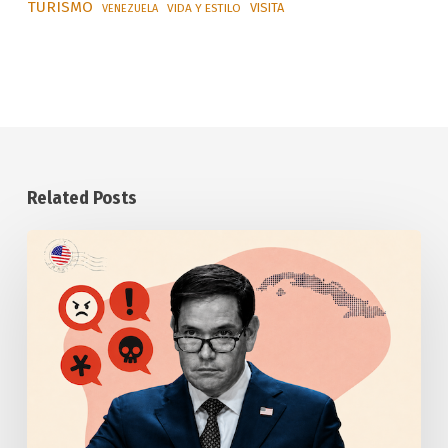
TURISMO
VISITA
VIDA Y ESTILO
VENEZUELA
Related Posts
Anuncia
Estados
Unidos
otras
medidas
punitivas
contra
Cuba