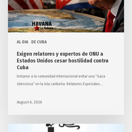
a
Estados
Unidos
cesar
hostilidad
AL DIA
DE CUBA
contra
Cuba
Exigen relatores y expertos de ONU a
Estados Unidos cesar hostilidad contra
Cuba
Instaron a la comunidad internacional evitar una “Gaza
silenciosa” en la Isla caribeña. Relatores Especiales…
August 6, 2026
Desarrollará