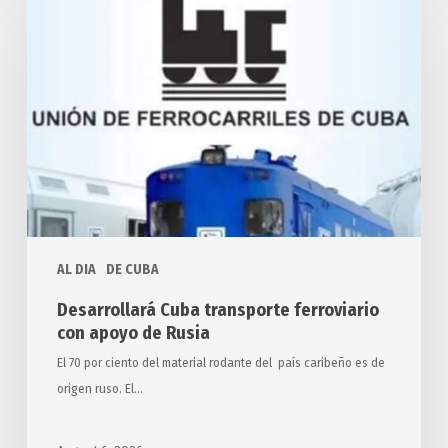
Cuba
transporte
ferroviario
con
apoyo
de
Rusia
AL DIA
DE CUBA
Desarrollará Cuba transporte ferroviario
con apoyo de Rusia
El 70 por ciento del material rodante del país caribeño es de
origen ruso. El…