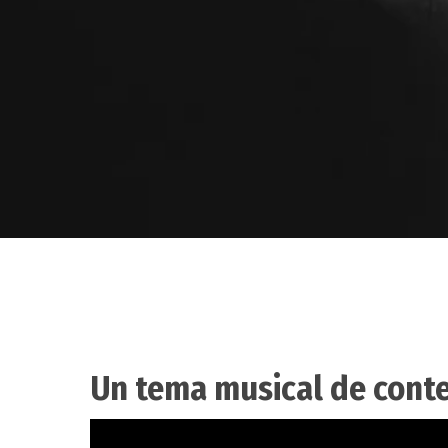
Un tema musical de conte
Hit enter to search or ESC to close