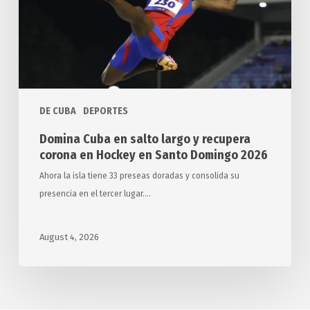
y
recupera
corona
en
Hockey
en
DE CUBA
DEPORTES
Santo
Domingo
Domina Cuba en salto largo y recupera
2026
corona en Hockey en Santo Domingo 2026
Ahora la isla tiene 33 preseas doradas y consolida su
presencia en el tercer lugar.…
August 4, 2026