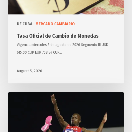
DE CUBA
MERCADO CAMBIARIO
Tasa Oficial de Cambio de Monedas
Vigencia miércoles 5 de agosto de 2026 Segmento III USD
615,00 CUP EUR 708,54 CUP…
August 5, 2026
Domina
Cuba
en
salto
largo