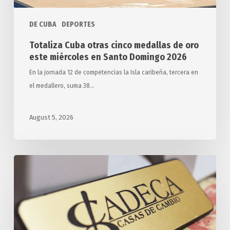
Santo
Domingo
DE CUBA
DEPORTES
2026
Totaliza Cuba otras cinco medallas de oro
este miércoles en Santo Domingo 2026
En la jornada 12 de competencias la Isla caribeña, tercera en
el medallero, suma 38…
August 5, 2026
Tasa
Oficial
de
Cambio
de
Monedas