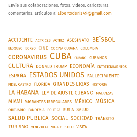
Envíe sus colaboraciones, fotos, videos, caricaturas,
comentarios, artículos a:
albertodenis49@gmail.com
BEÍSBOL
ACCIDENTE
ASESINATO
ACTRICES
ACTRIZ
CINE
COLOMBIA
BLOQUEO
BOXEO
COCINA CUBANA
CUBA
CORONAVIRUS
CUBANOS
CUBANO
CULTURA
ECONOMÍA
DONALD TRUMP
ENTRETENIMIENTOS
ESTADOS UNIDOS
ESPAÑA
FALLECIMIENTO
GRANDES LIGAS
FLORIDA
FIDEL CASTRO
HISTORIA
LA HABANA
LEY DE AJUSTE CUBANO
MATANZAS
MÚSICA
MÉXICO
MIAMI
MIGRANTES IRREGULARES
SALUD
RUSIA
OBITUARIO
PANDEMIA
POLÍTICA
SALUD PUBLICA
SOCIAL
SOCIEDAD
TRÁNSITO
TURISMO
VISITA
VIDA Y ESTILO
VENEZUELA