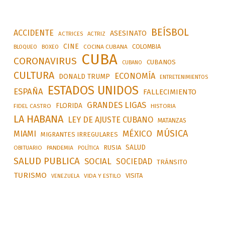
BEÍSBOL
ACCIDENTE
ASESINATO
ACTRICES
ACTRIZ
CINE
COLOMBIA
BLOQUEO
BOXEO
COCINA CUBANA
CUBA
CORONAVIRUS
CUBANOS
CUBANO
CULTURA
ECONOMÍA
DONALD TRUMP
ENTRETENIMIENTOS
ESTADOS UNIDOS
ESPAÑA
FALLECIMIENTO
GRANDES LIGAS
FLORIDA
FIDEL CASTRO
HISTORIA
LA HABANA
LEY DE AJUSTE CUBANO
MATANZAS
MÚSICA
MÉXICO
MIAMI
MIGRANTES IRREGULARES
SALUD
RUSIA
OBITUARIO
PANDEMIA
POLÍTICA
SALUD PUBLICA
SOCIAL
SOCIEDAD
TRÁNSITO
TURISMO
VISITA
VIDA Y ESTILO
VENEZUELA