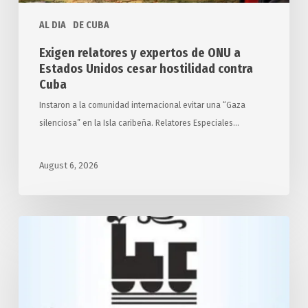
hostilidad
AL DIA
DE CUBA
contra
Cuba
Exigen relatores y expertos de ONU a
Estados Unidos cesar hostilidad contra
Cuba
Instaron a la comunidad internacional evitar una “Gaza
silenciosa” en la Isla caribeña. Relatores Especiales…
August 6, 2026
Desarrollará
Cuba
transporte
ferroviario
con