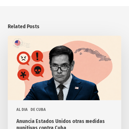
Related Posts
Anuncia
Estados
Unidos
otras
medidas
punitivas
contra
Cuba
AL DIA
DE CUBA
Anuncia Estados Unidos otras medidas
punitivas contra Cuba