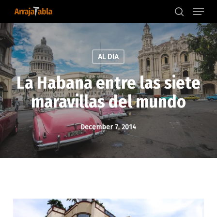
Menu
Skip
to
search
main
content
AL DIA
La Habana entre las siete
maravillas del mundo
December 7, 2014