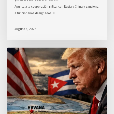
Apunta a la cooperación militar con Rusia y China y sanciona
a funcionarios designados. El…
August 6, 2026
Exigen
relatores
y
expertos
de
ONU
a
Estados
Unidos
cesar