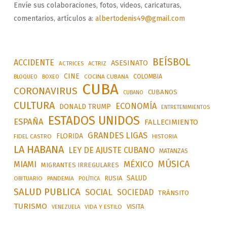
Envíe sus colaboraciones, fotos, videos, caricaturas,
comentarios, artículos a:
albertodenis49@gmail.com
BEÍSBOL
ACCIDENTE
ASESINATO
ACTRICES
ACTRIZ
CINE
COLOMBIA
BLOQUEO
BOXEO
COCINA CUBANA
CUBA
CORONAVIRUS
CUBANOS
CUBANO
CULTURA
ECONOMÍA
DONALD TRUMP
ENTRETENIMIENTOS
ESTADOS UNIDOS
ESPAÑA
FALLECIMIENTO
GRANDES LIGAS
FLORIDA
FIDEL CASTRO
HISTORIA
LA HABANA
LEY DE AJUSTE CUBANO
MATANZAS
MÚSICA
MÉXICO
MIAMI
MIGRANTES IRREGULARES
SALUD
RUSIA
OBITUARIO
PANDEMIA
POLÍTICA
SALUD PUBLICA
SOCIAL
SOCIEDAD
TRÁNSITO
TURISMO
VISITA
VIDA Y ESTILO
VENEZUELA