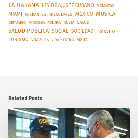
LA HABANA
LEY DE AJUSTE CUBANO
MATANZAS
MÚSICA
MÉXICO
MIAMI
MIGRANTES IRREGULARES
SALUD
RUSIA
OBITUARIO
PANDEMIA
POLÍTICA
SALUD PUBLICA
SOCIAL
SOCIEDAD
TRÁNSITO
TURISMO
VISITA
VIDA Y ESTILO
VENEZUELA
Related Posts
Reconoce
a
rescatistas
cubanos