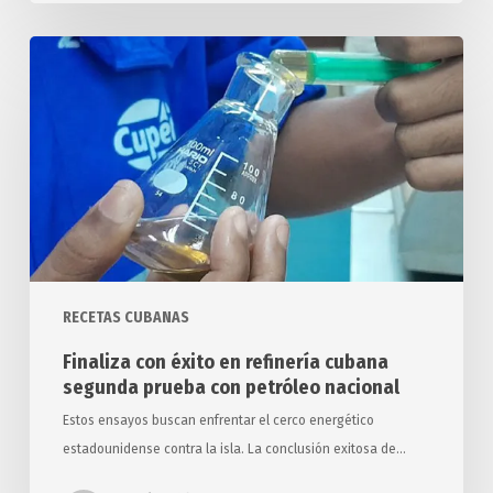
Finaliza
con
éxito
en
refinería
cubana
segunda
prueba
con
petróleo
RECETAS CUBANAS
nacional
Finaliza con éxito en refinería cubana
segunda prueba con petróleo nacional
Estos ensayos buscan enfrentar el cerco energético
estadounidense contra la isla. La conclusión exitosa de…