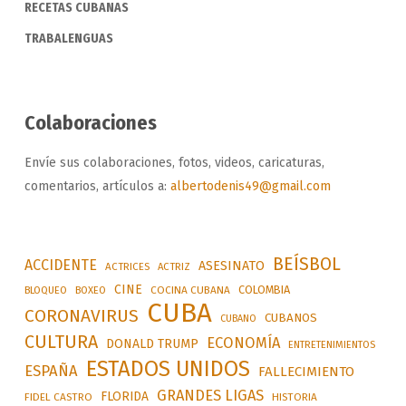
RECETAS CUBANAS
TRABALENGUAS
Colaboraciones
Envíe sus colaboraciones, fotos, videos, caricaturas,
comentarios, artículos a:
albertodenis49@gmail.com
BEÍSBOL
ACCIDENTE
ASESINATO
ACTRICES
ACTRIZ
CINE
COLOMBIA
BLOQUEO
BOXEO
COCINA CUBANA
CUBA
CORONAVIRUS
CUBANOS
CUBANO
CULTURA
ECONOMÍA
DONALD TRUMP
ENTRETENIMIENTOS
ESTADOS UNIDOS
ESPAÑA
FALLECIMIENTO
GRANDES LIGAS
FLORIDA
FIDEL CASTRO
HISTORIA