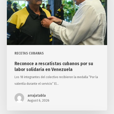
por
su
labor
solidaria
en
Venezuela
RECETAS CUBANAS
Reconoce a rescatistas cubanos por su
labor solidaria en Venezuela
Los 18 integrantes del colectivo recibieron la medalla “Por la
valentía durante el servicio” El…
arrajatabla
August 6, 2026