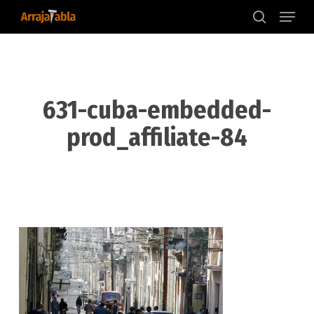
Menu
Skip
to
search
main
content
631-cuba-embedded-
prod_affiliate-84