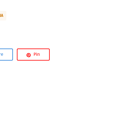
MA
re
Pin