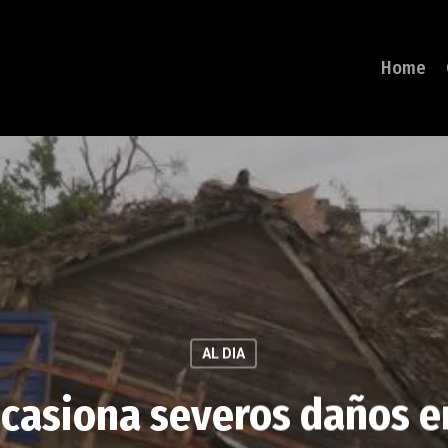
Home
AL DIA
ocasiona severos daños e