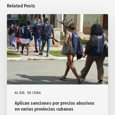
Related Posts
Aplican
sanciones
por
precios
abusivos
en
varias
provincias
cubanas
AL DIA
DE CUBA
Aplican sanciones por precios abusivos
en varias provincias cubanas