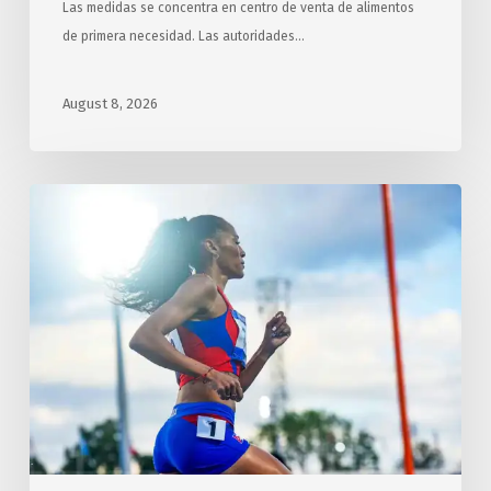
Las medidas se concentra en centro de venta de alimentos
de primera necesidad. Las autoridades…
August 8, 2026
Concluye
Cuba
en
tercer
lugar
en
los
XXV
JCC,
Santo
Domingo