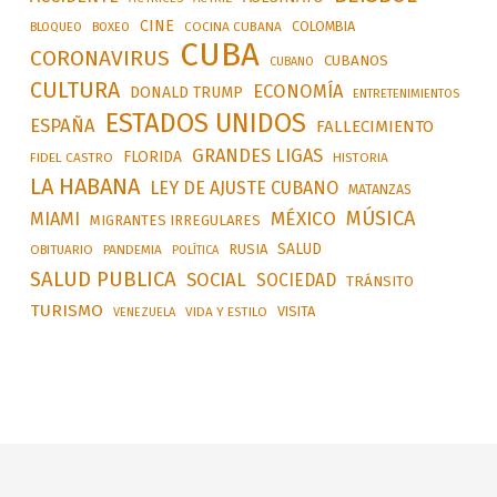
CINE
COLOMBIA
BLOQUEO
BOXEO
COCINA CUBANA
CUBA
CORONAVIRUS
CUBANOS
CUBANO
CULTURA
ECONOMÍA
DONALD TRUMP
ENTRETENIMIENTOS
ESTADOS UNIDOS
ESPAÑA
FALLECIMIENTO
GRANDES LIGAS
FLORIDA
FIDEL CASTRO
HISTORIA
LA HABANA
LEY DE AJUSTE CUBANO
MATANZAS
MÚSICA
MÉXICO
MIAMI
MIGRANTES IRREGULARES
SALUD
RUSIA
OBITUARIO
PANDEMIA
POLÍTICA
SALUD PUBLICA
SOCIAL
SOCIEDAD
TRÁNSITO
TURISMO
VISITA
VIDA Y ESTILO
VENEZUELA