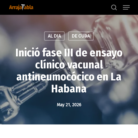
Menu
Skip
to
search
main
content
AL DIA
DE CUBA
Inició fase III de ensayo
clínico vacunal
antineumocócico en La
Habana
May 21, 2026