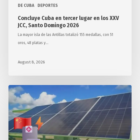
DE CUBA
DEPORTES
2026
Concluye Cuba en tercer lugar en los XXV
JCC, Santo Domingo 2026
La mayor isla de las Antillas totalizó 155 medallas, con 51
oros, 48 platas y…
August 8, 2026
Arriba
a
Cuba
segundo
donativo
chino
de