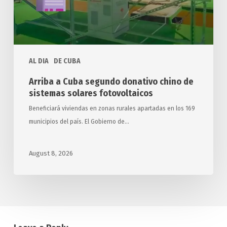
sistemas
solares
fotovoltaicos
AL DIA
DE CUBA
Arriba a Cuba segundo donativo chino de
sistemas solares fotovoltaicos
Beneficiará viviendas en zonas rurales apartadas en los 169
municipios del país. El Gobierno de…
August 8, 2026