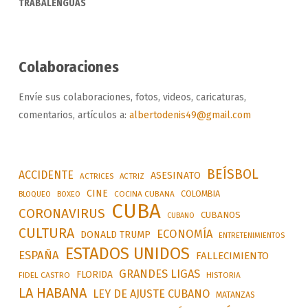
TRABALENGUAS
Colaboraciones
Envíe sus colaboraciones, fotos, videos, caricaturas,
comentarios, artículos a:
albertodenis49@gmail.com
BEÍSBOL
ACCIDENTE
ASESINATO
ACTRICES
ACTRIZ
CINE
COLOMBIA
BLOQUEO
BOXEO
COCINA CUBANA
CUBA
CORONAVIRUS
CUBANOS
CUBANO
CULTURA
ECONOMÍA
DONALD TRUMP
ENTRETENIMIENTOS
ESTADOS UNIDOS
ESPAÑA
FALLECIMIENTO
GRANDES LIGAS
FLORIDA
FIDEL CASTRO
HISTORIA
LA HABANA
LEY DE AJUSTE CUBANO
MATANZAS