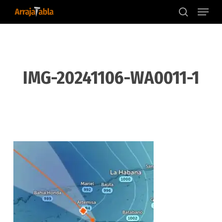
Menu
Skip
to
search
main
content
IMG-20241106-WA0011-1