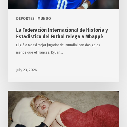
relega
a
DEPORTES
MUNDO
Mbappé
La Federación Internacional de Historia y
Estadística del Futbol relega a Mbappé
Eligió a Messi mejor jugador del mundial con dos goles
menos que el francés. Kylian…
July 23, 2026
La
enigmática
muerte
de
Marilyn