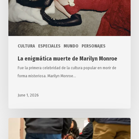
Monroe
CULTURA
ESPECIALES
MUNDO
PERSONAJES
La enigmática muerte de Marilyn Monroe
Fue la primera celebridad de la cultura popular en morir de
forma misteriosa. Marilyn Monroe…
June 1, 2026
Suman
más
de