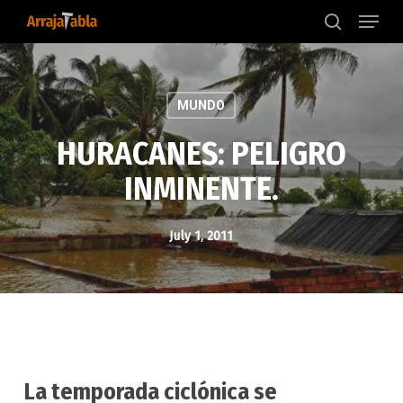
Menu
Skip
to
search
main
content
MUNDO
HURACANES: PELIGRO
INMINENTE.
July 1, 2011
La temporada ciclónica se