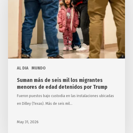
seis
mil
los
migrantes
menores
de
edad
detenidos
AL DIA
MUNDO
por
Trump
Suman más de seis mil los migrantes
menores de edad detenidos por Trump
Fueron puestos bajo custodia en las instalaciones ubicadas
en Dilley (Texas). Más de seis mil…
May 31, 2026