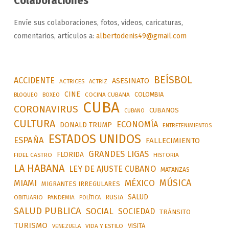
Colaboraciones
Envíe sus colaboraciones, fotos, videos, caricaturas,
comentarios, artículos a:
albertodenis49@gmail.com
BEÍSBOL
ACCIDENTE
ASESINATO
ACTRICES
ACTRIZ
CINE
COLOMBIA
BLOQUEO
BOXEO
COCINA CUBANA
CUBA
CORONAVIRUS
CUBANOS
CUBANO
CULTURA
ECONOMÍA
DONALD TRUMP
ENTRETENIMIENTOS
ESTADOS UNIDOS
ESPAÑA
FALLECIMIENTO
GRANDES LIGAS
FLORIDA
FIDEL CASTRO
HISTORIA
LA HABANA
LEY DE AJUSTE CUBANO
MATANZAS
MÚSICA
MÉXICO
MIAMI
MIGRANTES IRREGULARES
SALUD
RUSIA
OBITUARIO
PANDEMIA
POLÍTICA
SALUD PUBLICA
SOCIAL
SOCIEDAD
TRÁNSITO
TURISMO
VISITA
VIDA Y ESTILO
VENEZUELA