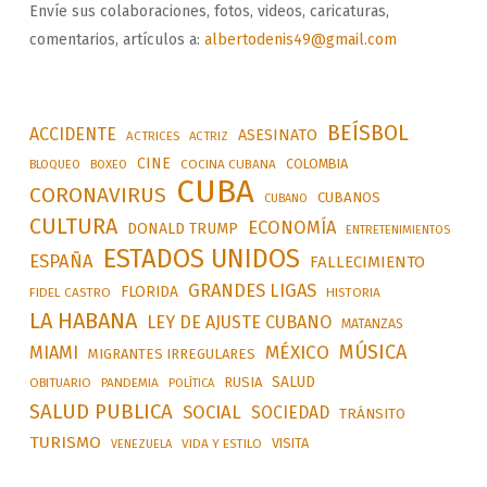
Envíe sus colaboraciones, fotos, videos, caricaturas,
comentarios, artículos a:
albertodenis49@gmail.com
BEÍSBOL
ACCIDENTE
ASESINATO
ACTRICES
ACTRIZ
CINE
COLOMBIA
BLOQUEO
BOXEO
COCINA CUBANA
CUBA
CORONAVIRUS
CUBANOS
CUBANO
CULTURA
ECONOMÍA
DONALD TRUMP
ENTRETENIMIENTOS
ESTADOS UNIDOS
ESPAÑA
FALLECIMIENTO
GRANDES LIGAS
FLORIDA
FIDEL CASTRO
HISTORIA
LA HABANA
LEY DE AJUSTE CUBANO
MATANZAS
MÚSICA
MÉXICO
MIAMI
MIGRANTES IRREGULARES
SALUD
RUSIA
OBITUARIO
PANDEMIA
POLÍTICA
SALUD PUBLICA
SOCIAL
SOCIEDAD
TRÁNSITO
TURISMO
VISITA
VIDA Y ESTILO
VENEZUELA