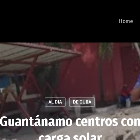
Home
AL DIA
DE CUBA
n Guantánamo centros com
carga solar