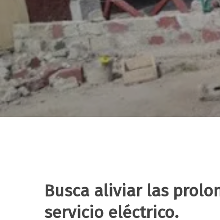
Busca aliviar las prol
Hit enter to search or ESC to close
servicio eléctrico.