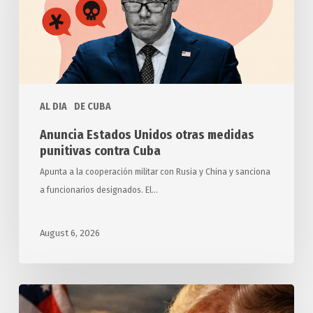
medidas
punitivas
contra
Cuba
AL DIA
DE CUBA
Anuncia Estados Unidos otras medidas
punitivas contra Cuba
Apunta a la cooperación militar con Rusia y China y sanciona
a funcionarios designados. El…
August 6, 2026
Exigen
relatores