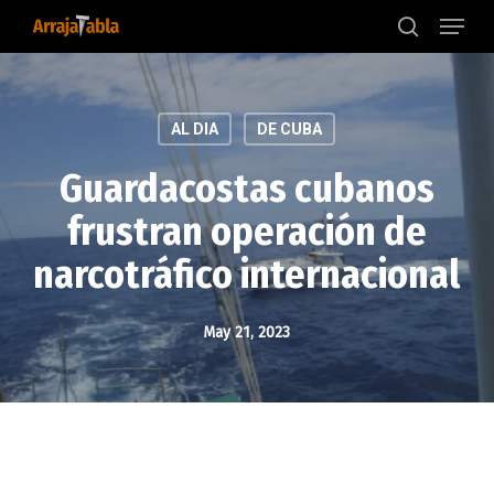
Menu
Skip
to
search
main
content
AL DIA
DE CUBA
Guardacostas cubanos
frustran operación de
narcotráfico internacional
May 21, 2023