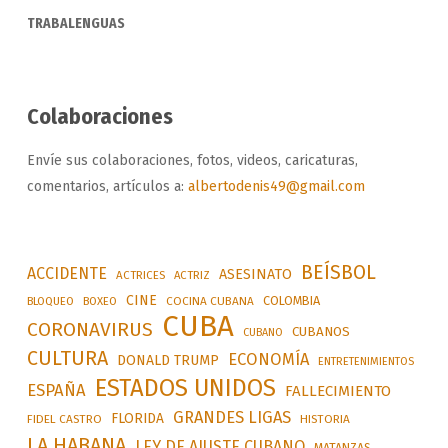
TRABALENGUAS
Colaboraciones
Envíe sus colaboraciones, fotos, videos, caricaturas,
comentarios, artículos a:
albertodenis49@gmail.com
BEÍSBOL
ACCIDENTE
ASESINATO
ACTRICES
ACTRIZ
CINE
COLOMBIA
BLOQUEO
BOXEO
COCINA CUBANA
CUBA
CORONAVIRUS
CUBANOS
CUBANO
CULTURA
ECONOMÍA
DONALD TRUMP
ENTRETENIMIENTOS
ESTADOS UNIDOS
ESPAÑA
FALLECIMIENTO
GRANDES LIGAS
FLORIDA
FIDEL CASTRO
HISTORIA
LA HABANA
LEY DE AJUSTE CUBANO
MATANZAS