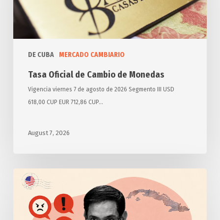
Monedas
DE CUBA
MERCADO CAMBIARIO
Tasa Oficial de Cambio de Monedas
Vigencia viernes 7 de agosto de 2026 Segmento III USD
618,00 CUP EUR 712,86 CUP…
August 7, 2026
Anuncia
Estados
Unidos
otras