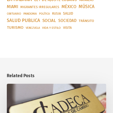
MÚSICA
MÉXICO
MIAMI
MIGRANTES IRREGULARES
SALUD
RUSIA
OBITUARIO
PANDEMIA
POLÍTICA
SALUD PUBLICA
SOCIAL
SOCIEDAD
TRÁNSITO
TURISMO
VISITA
VIDA Y ESTILO
VENEZUELA
Related Posts
Tasa
Oficial
de
Cambio
de