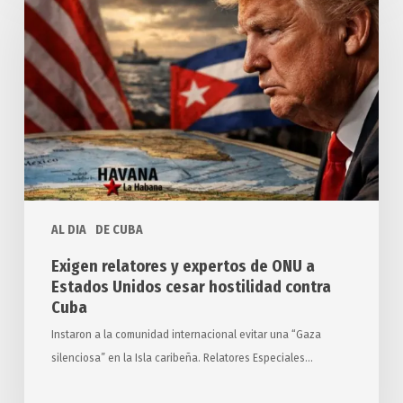
y
expertos
de
ONU
a
Estados
Unidos
cesar
hostilidad
AL DIA
DE CUBA
contra
Cuba
Exigen relatores y expertos de ONU a
Estados Unidos cesar hostilidad contra
Cuba
Instaron a la comunidad internacional evitar una “Gaza
silenciosa” en la Isla caribeña. Relatores Especiales…