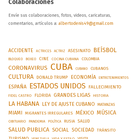
Colaboraciones
Envíe sus colaboraciones, fotos, videos, caricaturas,
comentarios, artículos a:
albertodenis49@gmail.com
BEÍSBOL
ACCIDENTE
ASESINATO
ACTRICES
ACTRIZ
CINE
COLOMBIA
BLOQUEO
BOXEO
COCINA CUBANA
CUBA
CORONAVIRUS
CUBANOS
CUBANO
CULTURA
ECONOMÍA
DONALD TRUMP
ENTRETENIMIENTOS
ESTADOS UNIDOS
ESPAÑA
FALLECIMIENTO
GRANDES LIGAS
FLORIDA
FIDEL CASTRO
HISTORIA
LA HABANA
LEY DE AJUSTE CUBANO
MATANZAS
MÚSICA
MÉXICO
MIAMI
MIGRANTES IRREGULARES
SALUD
RUSIA
OBITUARIO
PANDEMIA
POLÍTICA
SALUD PUBLICA
SOCIAL
SOCIEDAD
TRÁNSITO
TURISMO
VISITA
VIDA Y ESTILO
VENEZUELA