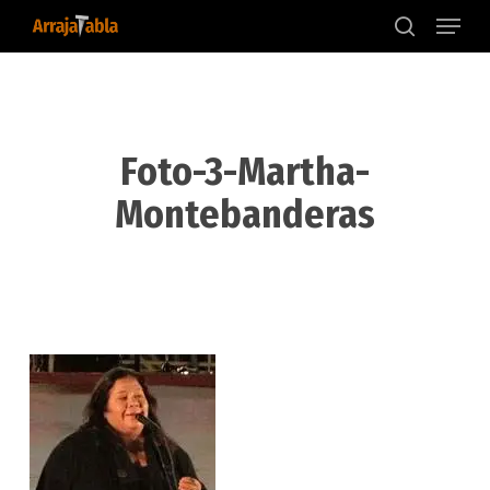
Menu
Skip
to
search
main
content
Foto-3-Martha-
Montebanderas