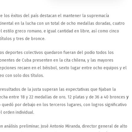
re los éxitos del país destacan el mantener la supremacía
tinental en la lucha con un total de ocho medallas doradas, cuatro
l estilo greco romano, e igual cantidad en libre, así como cinco
ítulos y tres de bronce.
los deportes colectivos quedaron fueran del podio todos los
onentes de Cuba presenten en la cita chilena, y las mayores
epciones recaen en el béisbol, sexto lugar entre ocho equipos y el
o con solo dos títulos.
resultados de la justa superan las expectativas que fijaban la
echa entre 18 y 22 medallas de oro, 12 platas y de 36 a 40 bronces
y
 quedó por debajo en los terceros lugares, con logros significativo
l orden individual.
n análisis preliminar, José Antonio Miranda, director general de alto