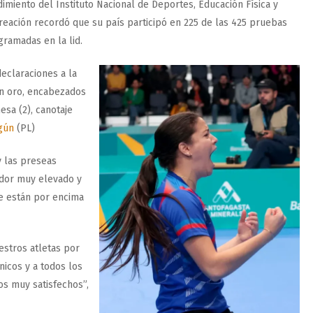
imiento del Instituto Nacional de Deportes, Educación Física y
reación recordó que su país participó en 225 de las 425 pruebas
gramadas en la lid.
eclaraciones a la
on oro, encabezados
esa (2), canotaje
gún
(PL)
y las preseas
ador muy elevado y
e están por encima
estros atletas por
nicos y a todos los
os muy satisfechos”,