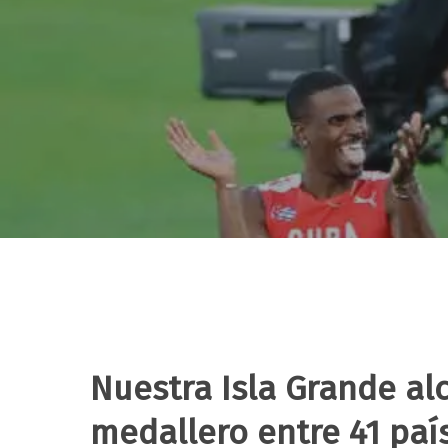
Nuestra Isla Grande alc
Hit enter to search or ESC to close
medallero entre 41 paí