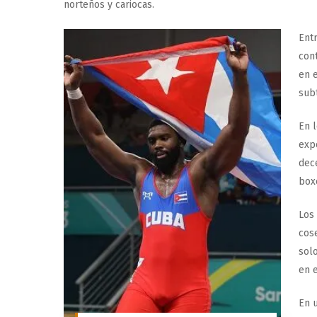
norteños y cariocas.
Ent
con
en e
subt
En 
exp
dec
boxe
Los 
cos
solo
en e
En u