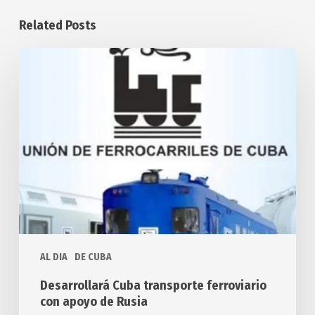
Related Posts
Desarrollará
Cuba
transporte
ferroviario
con
apoyo
de
Rusia
AL DIA
DE CUBA
Desarrollará Cuba transporte ferroviario
con apoyo de Rusia