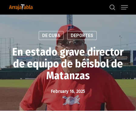
Menu
Skip
to
search
main
content
DE CUBA
DEPORTES
En estado grave director
de equipo de béisbol de
Matanzas
February 16, 2025