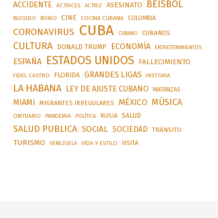
BEÍSBOL
ACCIDENTE
ASESINATO
ACTRICES
ACTRIZ
CINE
COLOMBIA
BLOQUEO
BOXEO
COCINA CUBANA
CUBA
CORONAVIRUS
CUBANOS
CUBANO
CULTURA
ECONOMÍA
DONALD TRUMP
ENTRETENIMIENTOS
ESTADOS UNIDOS
ESPAÑA
FALLECIMIENTO
GRANDES LIGAS
FLORIDA
FIDEL CASTRO
HISTORIA
LA HABANA
LEY DE AJUSTE CUBANO
MATANZAS
MÚSICA
MÉXICO
MIAMI
MIGRANTES IRREGULARES
SALUD
RUSIA
OBITUARIO
PANDEMIA
POLÍTICA
SALUD PUBLICA
SOCIAL
SOCIEDAD
TRÁNSITO
TURISMO
VISITA
VIDA Y ESTILO
VENEZUELA