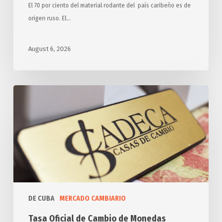
El 70 por ciento del material rodante del país caribeño es de
origen ruso. El…
August 6, 2026
Tasa
Oficial
de
Cambio
de
Monedas
DE CUBA
MERCADO CAMBIARIO
Tasa Oficial de Cambio de Monedas