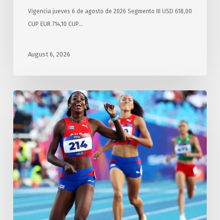
Vigencia jueves 6 de agosto de 2026 Segmento III USD 618,00
CUP EUR 714,10 CUP…
August 6, 2026
Gana
Cuba
otras
cinco
medallas
de
oro
este
miércoles
en