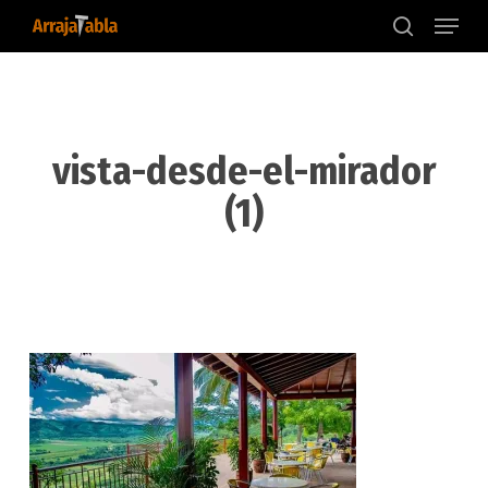
Menu
Skip
to
search
main
content
vista-desde-el-mirador
(1)