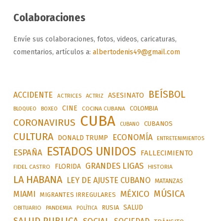
Colaboraciones
Envíe sus colaboraciones, fotos, videos, caricaturas,
comentarios, artículos a:
albertodenis49@gmail.com
BEÍSBOL
ACCIDENTE
ASESINATO
ACTRICES
ACTRIZ
CINE
COLOMBIA
BLOQUEO
BOXEO
COCINA CUBANA
CUBA
CORONAVIRUS
CUBANOS
CUBANO
CULTURA
ECONOMÍA
DONALD TRUMP
ENTRETENIMIENTOS
ESTADOS UNIDOS
ESPAÑA
FALLECIMIENTO
GRANDES LIGAS
FLORIDA
FIDEL CASTRO
HISTORIA
LA HABANA
LEY DE AJUSTE CUBANO
MATANZAS
MÚSICA
MÉXICO
MIAMI
MIGRANTES IRREGULARES
SALUD
RUSIA
OBITUARIO
PANDEMIA
POLÍTICA