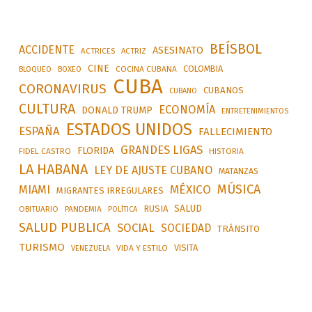
BEÍSBOL
ACCIDENTE
ASESINATO
ACTRICES
ACTRIZ
CINE
COLOMBIA
BLOQUEO
BOXEO
COCINA CUBANA
CUBA
CORONAVIRUS
CUBANOS
CUBANO
CULTURA
ECONOMÍA
DONALD TRUMP
ENTRETENIMIENTOS
ESTADOS UNIDOS
ESPAÑA
FALLECIMIENTO
GRANDES LIGAS
FLORIDA
FIDEL CASTRO
HISTORIA
LA HABANA
LEY DE AJUSTE CUBANO
MATANZAS
MÚSICA
MÉXICO
MIAMI
MIGRANTES IRREGULARES
SALUD
RUSIA
OBITUARIO
PANDEMIA
POLÍTICA
SALUD PUBLICA
SOCIAL
SOCIEDAD
TRÁNSITO
TURISMO
VISITA
VIDA Y ESTILO
VENEZUELA