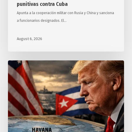
punitivas contra Cuba
Apunta a la cooperación militar con Rusia y China y sanciona
a funcionarios designados. El…
August 6, 2026
Exigen
relatores
y
expertos
de
ONU
a
Estados
Unidos