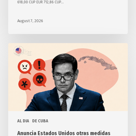
618,00 CUP EUR 712,86 CUP…
August 7, 2026
Anuncia
Estados
Unidos
otras
medidas
punitivas
contra
Cuba
AL DIA
DE CUBA
Anuncia Estados Unidos otras medidas