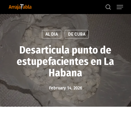
Menu
Skip
to
search
main
content
AL DIA
DE CUBA
Desarticula punto de
estupefacientes en La
Habana
February 14, 2026