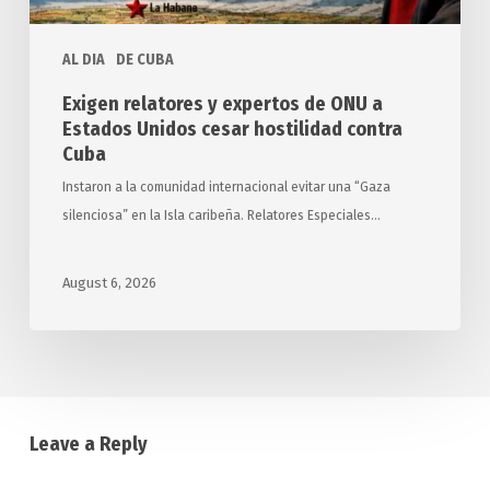
cesar
hostilidad
AL DIA
DE CUBA
contra
Cuba
Exigen relatores y expertos de ONU a
Estados Unidos cesar hostilidad contra
Cuba
Instaron a la comunidad internacional evitar una “Gaza
silenciosa” en la Isla caribeña. Relatores Especiales…
August 6, 2026
Leave a Reply