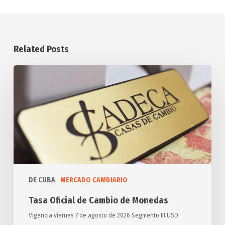
Related Posts
Tasa
Oficial
de
Cambio
de
Monedas
DE CUBA
MERCADO CAMBIARIO
Tasa Oficial de Cambio de Monedas
Vigencia viernes 7 de agosto de 2026 Segmento III USD