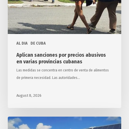
varias
provincias
cubanas
AL DIA
DE CUBA
Aplican sanciones por precios abusivos
en varias provincias cubanas
Las medidas se concentra en centro de venta de alimentos
de primera necesidad. Las autoridades…
August 8, 2026
Arriba
a