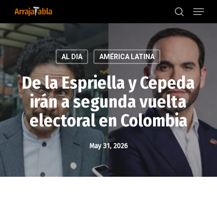
Menu
Skip
to
search
main
content
AL DIA
AMÉRICA LATINA
De la Espriella y Cepeda
irán a segunda vuelta
electoral en Colombia
May 31, 2026