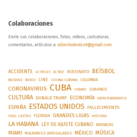
Colaboraciones
Envíe sus colaboraciones, fotos, videos, caricaturas,
comentarios, artículos a:
albertodenis49@gmail.com
BEÍSBOL
ACCIDENTE
ASESINATO
ACTRICES
ACTRIZ
CINE
COLOMBIA
BLOQUEO
BOXEO
COCINA CUBANA
CUBA
CORONAVIRUS
CUBANOS
CUBANO
CULTURA
ECONOMÍA
DONALD TRUMP
ENTRETENIMIENTOS
ESTADOS UNIDOS
ESPAÑA
FALLECIMIENTO
GRANDES LIGAS
FLORIDA
FIDEL CASTRO
HISTORIA
LA HABANA
LEY DE AJUSTE CUBANO
MATANZAS
MÚSICA
MÉXICO
MIAMI
MIGRANTES IRREGULARES