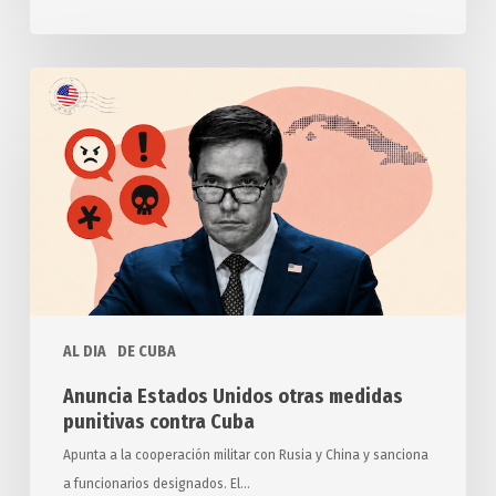
Anuncia
Estados
Unidos
otras
medidas
punitivas
contra
Cuba
AL DIA
DE CUBA
Anuncia Estados Unidos otras medidas
punitivas contra Cuba
Apunta a la cooperación militar con Rusia y China y sanciona
a funcionarios designados. El…