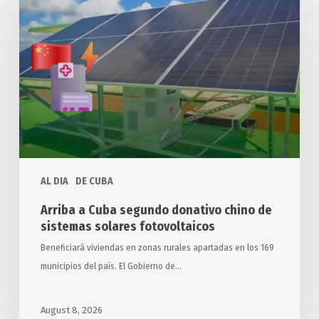
Cuba
segundo
donativo
chino
de
sistemas
solares
fotovoltaicos
AL DIA
DE CUBA
Arriba a Cuba segundo donativo chino de
sistemas solares fotovoltaicos
Beneficiará viviendas en zonas rurales apartadas en los 169
municipios del país. El Gobierno de…
August 8, 2026