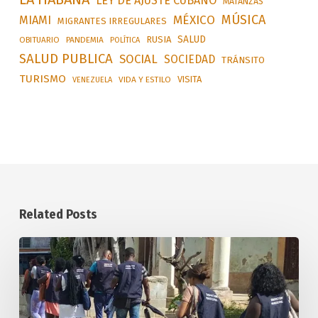
LEY DE AJUSTE CUBANO
MATANZAS
MÚSICA
MÉXICO
MIAMI
MIGRANTES IRREGULARES
SALUD
RUSIA
OBITUARIO
PANDEMIA
POLÍTICA
SALUD PUBLICA
SOCIAL
SOCIEDAD
TRÁNSITO
TURISMO
VISITA
VIDA Y ESTILO
VENEZUELA
Related Posts
Aplican
sanciones
por
precios