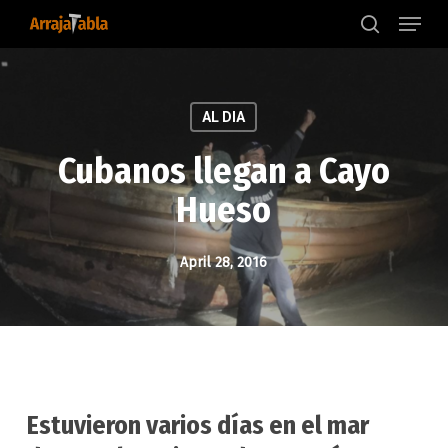
Menu
Skip
to
search
main
content
AL DIA
Cubanos llegan a Cayo
Hueso
April 28, 2016
Estuvieron varios días en el mar