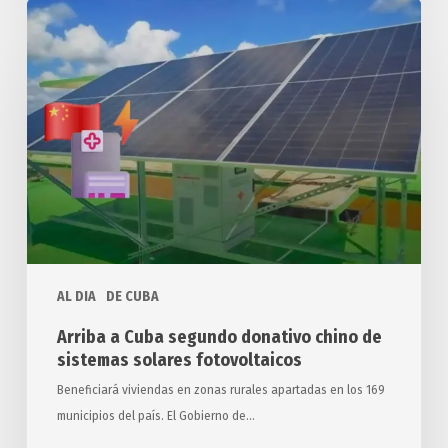
Arriba
a
Cuba
segundo
donativo
chino
de
sistemas
solares
fotovoltaicos
AL DIA
DE CUBA
Arriba a Cuba segundo donativo chino de
sistemas solares fotovoltaicos
Beneficiará viviendas en zonas rurales apartadas en los 169
municipios del país. El Gobierno de…