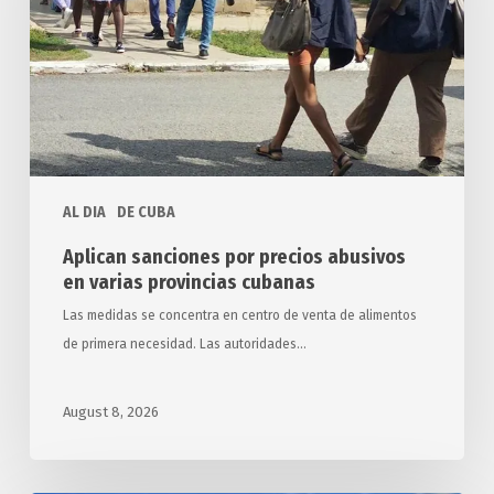
abusivos
en
varias
provincias
cubanas
AL DIA
DE CUBA
Aplican sanciones por precios abusivos
en varias provincias cubanas
Las medidas se concentra en centro de venta de alimentos
de primera necesidad. Las autoridades…
August 8, 2026