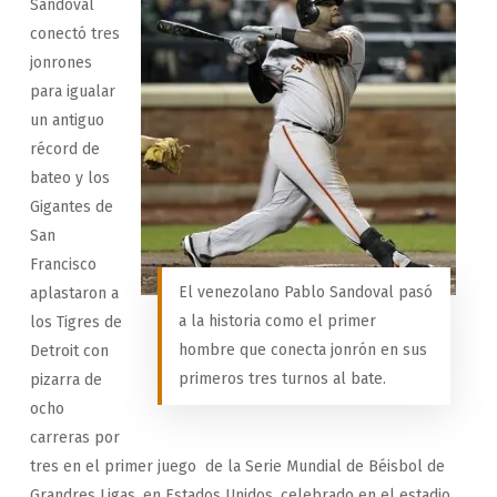
Sandoval
conectó tres
jonrones
para igualar
un antiguo
récord de
bateo y los
Gigantes de
San
Francisco
El venezolano Pablo Sandoval pasó
aplastaron a
a la historia como el primer
los Tigres de
hombre que conecta jonrón en sus
Detroit con
primeros tres turnos al bate.
pizarra de
ocho
carreras por
tres en el primer juego de la Serie Mundial de Béisbol de
Grandres Ligas, en Estados Unidos, celebrado en el estadio