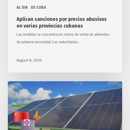
AL DIA
DE CUBA
Aplican sanciones por precios abusivos
en varias provincias cubanas
Las medidas se concentra en centro de venta de alimentos
de primera necesidad. Las autoridades…
August 8, 2026
Arriba
a
Cuba
segundo
donativo
chino
de