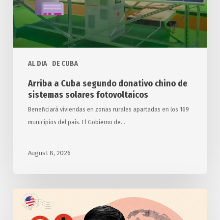
sistemas
solares
fotovoltaicos
AL DIA
DE CUBA
Arriba a Cuba segundo donativo chino de
sistemas solares fotovoltaicos
Beneficiará viviendas en zonas rurales apartadas en los 169
municipios del país. El Gobierno de…
August 8, 2026
Anuncia
Estados
Unidos