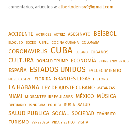
comentarios, artículos a:
albertodenis49@gmail.com
BEÍSBOL
ACCIDENTE
ASESINATO
ACTRICES
ACTRIZ
CINE
COLOMBIA
BLOQUEO
BOXEO
COCINA CUBANA
CUBA
CORONAVIRUS
CUBANOS
CUBANO
CULTURA
ECONOMÍA
DONALD TRUMP
ENTRETENIMIENTOS
ESTADOS UNIDOS
ESPAÑA
FALLECIMIENTO
GRANDES LIGAS
FLORIDA
FIDEL CASTRO
HISTORIA
LA HABANA
LEY DE AJUSTE CUBANO
MATANZAS
MÚSICA
MÉXICO
MIAMI
MIGRANTES IRREGULARES
SALUD
RUSIA
OBITUARIO
PANDEMIA
POLÍTICA
SALUD PUBLICA
SOCIAL
SOCIEDAD
TRÁNSITO
TURISMO
VISITA
VIDA Y ESTILO
VENEZUELA