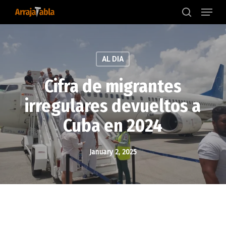
Menu
Skip
to
search
main
content
AL DIA
Cifra de migrantes
irregulares devueltos a
Cuba en 2024
January 2, 2025